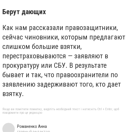
Берут дающих
Как нам рассказали правозащитники,
сейчас чиновники, которым предлагают
слишком большие взятки,
перестраховываются — заявляют в
прокуратуру или СБУ. В результате
бывает и так, что правоохранители по
заявлению задерживают того, кто дает
взятку.
И
Якщо ви помітили помилку, виділіть необхідний текст і натисніть Ctrl + Enter, щоб
с
повідомити про це редакцію
т
Романенко Анна
о
главный редактор