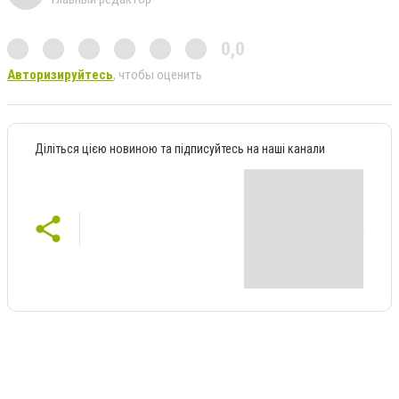
ч
0,0
н
Авторизируйтесь
, чтобы оценить
и
к
Діліться цією новиною та підписуйтесь на наші канали