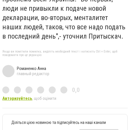
люди не привыкли к подаче новой
декларации, во-вторых, менталитет
наших людей, таков, что все надо подать
в последний день",- уточнил Притыскач.
Якщо ви помітили помилку, виділіть необхідний текст і натисніть Ctrl + Enter, щоб
повідомити про це редакцію
Романенко Анна
главный редактор
0,0
Авторизуйтесь
, щоб оцінити
Діліться цією новиною та підписуйтесь на наші канали