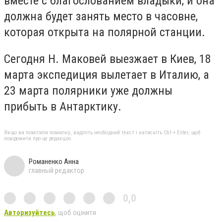
вместе с благослованием владыки, и она
должна будет занять место в часовне,
которая открыта на полярной станции.
Сегодня Н. Маковей выезжает в Киев, 18
марта экспедиция вылетает в Италию, а
23 марта полярники уже должны
прибыть в Антарктику.
Якщо ви помітили помилку, виділіть необхідний текст і натисніть Ctrl + Enter, щоб
повідомити про це редакцію
Романенко Анна
главный редактор
0,0
Авторизуйтесь
, щоб оцінити