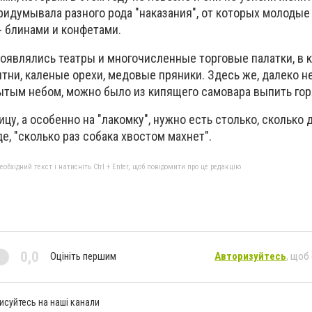
ридумывала разного рода "наказания", от которых молодые
- блинами и конфетами.
оявлялись театры и многочисленные торговые палатки, в 
тни, каленые орехи, медовые пряники. Здесь же, далеко не
рытым небом, можно было из кипящего самовара выпить гор
цу, а особенно на "лакомку", нужно есть столько, сколько 
де, "сколько раз собака хвостом махнет".
бхідний текст і натисніть Ctrl + Enter, щоб повідомити про це редакцію
0,0
Оцініть першим
Авторизуйтесь
, щоб
исуйтесь на наші канали