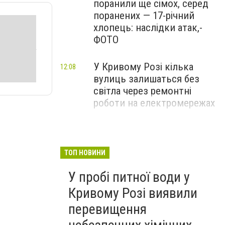
поранили ще сімох, серед
поранених — 17-річний
хлопець: наслідки атак,-
ФОТО
У Кривому Розі кілька
12:08
вулиць залишаться без
світла через ремонтні
роботи на електромережах
На Криворіжжі Фонд
11:29
Держмайна продає
лабораторію за 139 тисяч
ТОП НОВИНИ
гривень, - ФОТО
У пробі питної води у
Кривому Розі виявили
перевищення