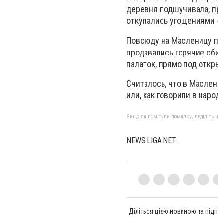
деревня подшучивала, п
откупались угощениями 
Повсюду на Масленицу п
продавались горячие сби
палаток, прямо под отк
Считалось, что в Маслени
или, как говорили в наро
Якщо ви помітили помилку, виділіть нео
NEWS.LIGA.NET
Діліться цією новиною та підп