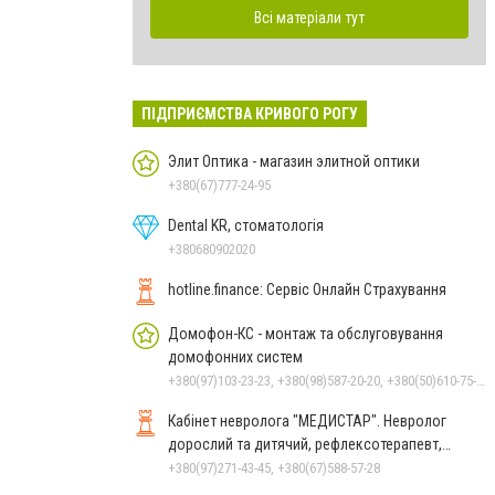
Всі матеріали тут
ПІДПРИЄМСТВА КРИВОГО РОГУ
Элит Оптика - магазин элитной оптики
+380(67)777-24-95
Dental KR, стоматологія
+380680902020
hotline.finance: Сервіс Онлайн Страхування
Домофон-КС - монтаж та обслуговування
домофонних систем
+380(97)103-23-23, +380(98)587-20-20, +380(50)610-75-32
Кабінет невролога "МЕДИСТАР". Невролог
дорослий та дитячий, рефлексотерапевт,
гомеопат.
+380(97)271-43-45, +380(67)588-57-28