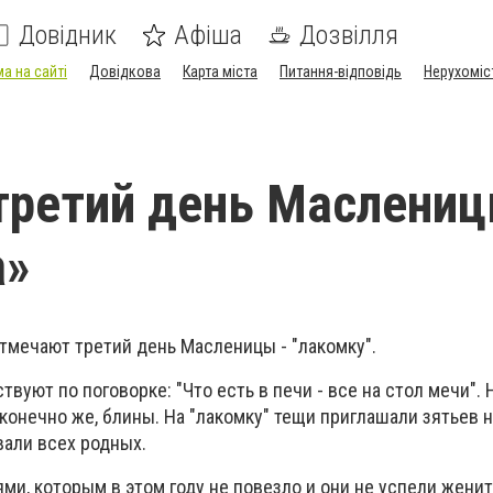
Довідник
Афіша
Дозвілля
а на сайті
Довідкова
Карта міста
Питання-відповідь
Нерухоміс
третий день Маслениц
а»
тмечают третий день Масленицы - "лакомку".
твуют по поговорке: "Что есть в печи - все на стол мечи".
 конечно же, блины. На "лакомку" тещи приглашали зятьев н
вали всех родных.
ями, которым в этом году не повезло и они не успели женит