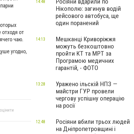
Росіяни вдарили по
14:48
 парни
Нікополю: загинув водій
рейсового автобуса, ще
один поранений
которых
 отходя от
Мешканці Криворіжжя
ячего чаю.
14:13
можуть безкоштовно
душе угодно,
пройти КТ та МРТ за
Програмою медичних
гарантій, - ФОТО
Уражено ільскій НПЗ —
13:28
майстри ГУР провели
чергову успішну операцію
на росії
 оцінити
Росіяни вбили трьох людей
12:48
на Дніпропетровщині і