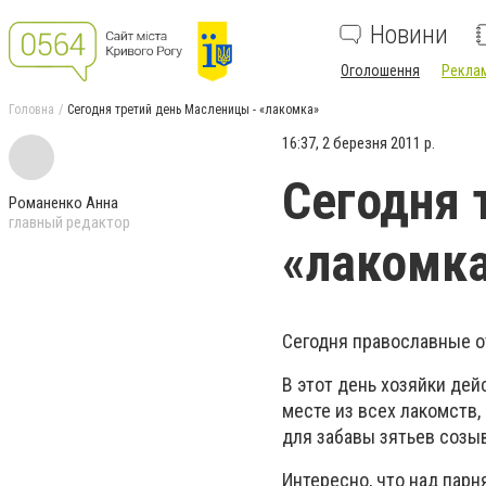
Новини
Оголошення
Реклам
Головна
Сегодня третий день Масленицы - «лакомка»
16:37, 2 березня 2011 р.
Сегодня 
Романенко Анна
главный редактор
«лакомк
Сегодня православные о
В этот день хозяйки дейс
месте из всех лакомств,
для забавы зятьев созы
Интересно, что над парн