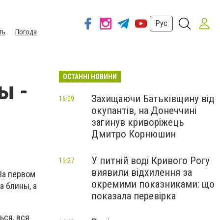
Рус
ть
Погода
ОСТАННІ НОВИНИ
ы -
Захищаючи Батьківщину від
16:09
окупантів, на Донеччині
загинув криворіжець
Дмитро Корнюшин
У питній воді Кривого Рогу
15:27
виявили відхилення за
 На первом
окремими показниками: що
а блины, а
показала перевірка
ься, вся