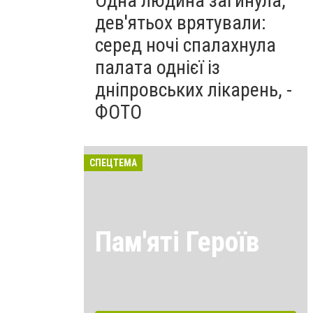
Одна людина загинула,
дев'ятьох врятували:
серед ночі спалахнула
палата однієї із
дніпровських лікарень, -
ФОТО
СПЕЦТЕМА
Пам'яті Героїв