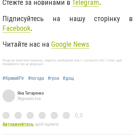
Стежте за новинами в
Telegram
.
Підписуйтесь на нашу сторінку в
Facebook
.
Читайте нас на
Google News
Якщо ви помітили помилку, виділіть необхідний текст і натисніть Ctrl + Enter, щоб
повідомити про це редакцію
#КривийРіг
#погода
#гроа
#дощ
Яна Титаренко
Журналістка
0,0
Авторизуйтесь
, щоб оцінити