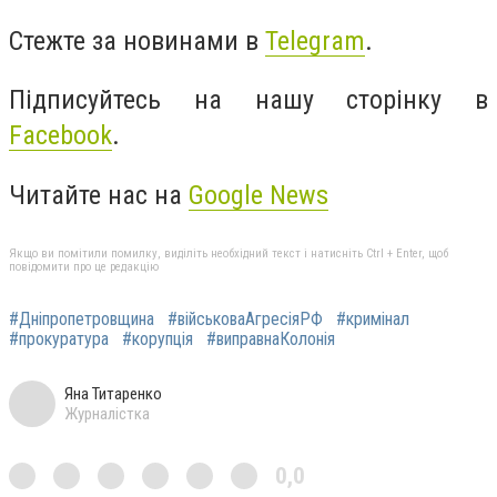
Стежте за новинами в
Telegram
.
Підписуйтесь на нашу сторінку в
Facebook
.
Читайте нас на
Google News
Якщо ви помітили помилку, виділіть необхідний текст і натисніть Ctrl + Enter, щоб
повідомити про це редакцію
#Дніпропетровщина
#військоваАгресіяРФ
#кримінал
#прокуратура
#корупція
#виправнаКолонія
Яна Титаренко
Журналістка
0,0