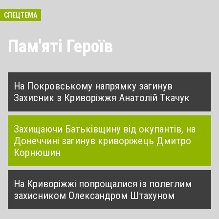
СПЕЦТЕМА
Пам'яті Героїв
На Покровському напрямку загинув
Захисник з Криворіжжя Анатолій Ткачук
Захищаючи Батьківщину від окупантів, на
Донеччині загинув криворіжець Дмитро
Корнюшин
На Криворіжжі попрощалися із полеглим
захисником Олександром Штахуном