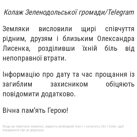
Колаж Зеленодольської громади/Telegram
Земляки висловили щирі співчуття
рідним, друзям і близьким Олександра
Лисенка, розділивши їхній біль від
непоправної втрати.
Інформацію про дату та час прощання із
загиблим захисником обіцяють
повідомити додатково.
Вічна пам'ять Герою!
Якщо ви помітили помилку, виділіть необхідний текст і натисніть Ctrl + Enter, щоб
повідомити про це редакцію