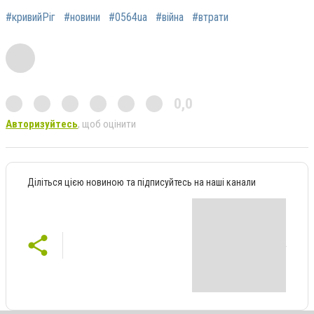
#кривийРіг
#новини
#0564ua
#війна
#втрати
0,0
Авторизуйтесь
, щоб оцінити
Діліться цією новиною та підписуйтесь на наші канали