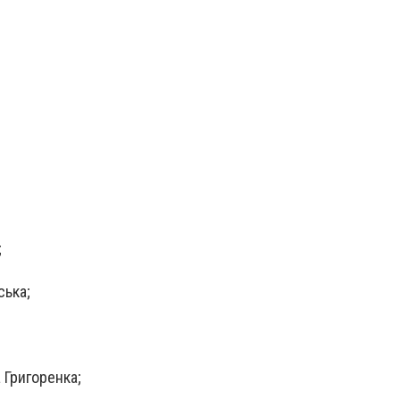
;
ська;
 Григоренка;