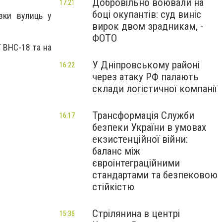
Добровільно воювали на
17:21
боці окупантів: суд виніс
зки вулиць у
вирок двом зрадникам, -
ФОТО
ї ВНС-18 та на
У Дніпровському районі
16:22
через атаку РФ палають
склади логістичної компанії
Трансформація Служби
16:17
безпеки України в умовах
екзистенційної війни:
баланс між
євроінтеграційними
стандартами та безпековою
стійкістю
Стрілянина в центрі
15:36