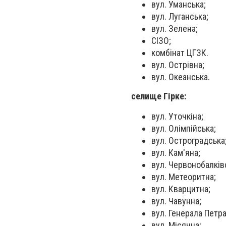
вул. Уманська;
вул. Луганська;
вул. Зелена;
СІЗО;
комбінат ЦГЗК.
вул. Острівна;
вул. Океанська.
селище Гірке:
вул. Уточкіна;
вул. Олімпійська;
вул. Остроградська
вул. Кам'яна;
вул. Червонобалків
вул. Метеоритна;
вул. Кварцитна;
вул. Чавунна;
вул. Генерала Петра
вул. Місячна;