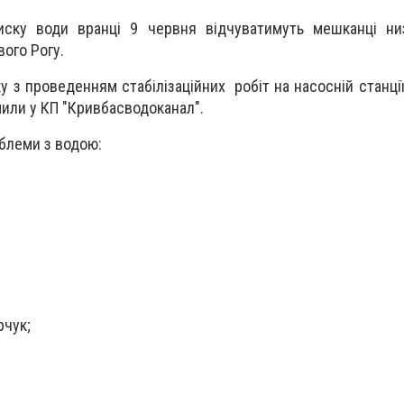
ску води вранці 9 червня відчуватимуть мешканці ни
вого Рогу.
ку з проведенням стабілізаційних робіт на насосній станці
или у КП "Кривбасводоканал".
блеми з водою:
рчук;