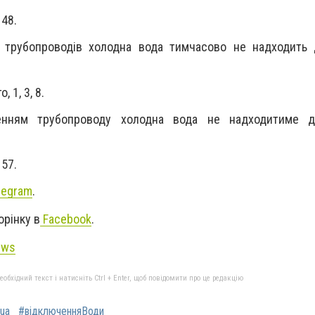
 48.
трубопроводів холодна вода тимчасово не надходить д
, 1, 3, 8.
нням трубопроводу холодна вода не надходитиме д
 57.
legram
.
орінку в
Facebook
.
ews
бхідний текст і натисніть Ctrl + Enter, щоб повідомити про це редакцію
ua
#відключенняВоди