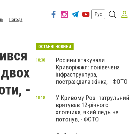
Рус
ть
Погода
ОСТАННІ НОВИНИ
зився
Росіяни атакували
18:38
Криворіжжя: понівечена
 двох
інфраструктура,
постраждала жінка, - ФОТО
ти, -
У Кривому Розі патрульний
18:18
врятував 12-річного
хлопчика, який ледь не
потонув, - ФОТО