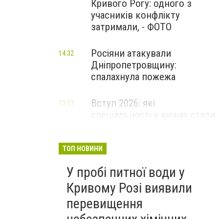
Кривого Рогу: одного з
учасників конфлікту
затримали, - ФОТО
Росіяни атакували
14:32
Дніпропетровщину:
спалахнула пожежа
Вступ 2026: які
13:37
спеціальності у вишах стали
найпопулярнішими за
кількістю поданих заяв
ТОП НОВИНИ
У пробі питної води у
Кривому Розі виявили
перевищення