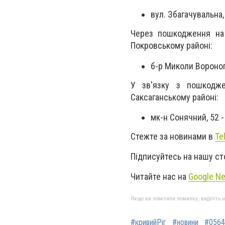
вул. Збагачувальна,
Через пошкодження на 
Покровському районі:
б-р Миколи Вороного
У зв'язку з пошкодже
Саксаганському районі:
мк-н Сонячний, 52 -
Стежте за новинами в
Te
Підписуйтесь на нашу ст
Читайте нас на
Google N
Якщо ви помітили помилку, виділіть нео
#кривийРіг
#новини
#0564