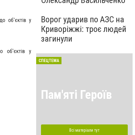
Олександр Васильченко
Ворог ударив по АЗС на
о об'єктів у
Криворіжжі: троє людей
загинули
о об'єктів у
СПЕЦТЕМА
Пам'яті Героїв
Всі матеріали тут