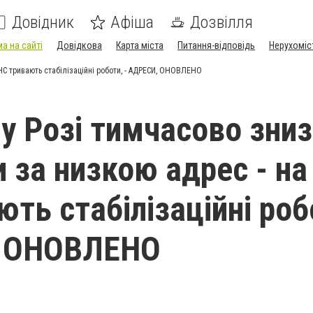
Довідник
Афіша
Дозвілля
а на сайті
Довідкова
Карта міста
Питання-відповідь
Нерухоміс
НС тривають стабілізаційні роботи, - АДРЕСИ, ОНОВЛЕНО
у Розі тимчасово зни
и за низкою адрес - на
ть стабілізаційні робо
 ОНОВЛЕНО