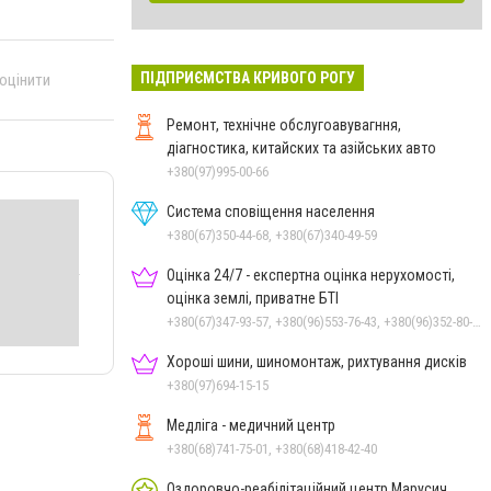
ПІДПРИЄМСТВА КРИВОГО РОГУ
 оцінити
Ремонт, технічне обслугоавувагння,
діагностика, китайских та азійських авто
+380(97)995-00-66
Система сповіщення населення
+380(67)350-44-68, +380(67)340-49-59
Оцінка 24/7 - експертна оцінка нерухомості,
оцінка землі, приватне БТІ
+380(67)347-93-57, +380(96)553-76-43, +380(96)352-80-35, +380(66)368-75-24
Хороші шини, шиномонтаж, рихтування дисків
+380(97)694-15-15
Медліга - медичний центр
+380(68)741-75-01, +380(68)418-42-40
Оздоровчо-реабілітаційний центр Марусич