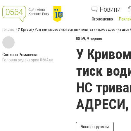
Новини
Оголошення
Реклам
Головна
У Кривому Розі тимчасово знизився тиск води за низкою адрес - на двох 
08:59, 9 червня
У Кривом
Світлана Романенко
Головна редакторка 0564.ua
тиск вод
НС триваю
АДРЕСИ,
Читать на русском