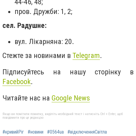
44-46, 48;
пров. Дружби: 1, 2;
сел. Радушне:
вул. Лікарняна: 20.
Стежте за новинами в
Telegram
.
Підписуйтесь на нашу сторінку в
Facebook
.
Читайте нас на
Google News
Якщо ви помітили помилку, виділіть необхідний текст і натисніть Ctrl + Enter, щоб
повідомити про це редакцію
#кривийРіг
#новини
#0564ua
#відключенняСвітла