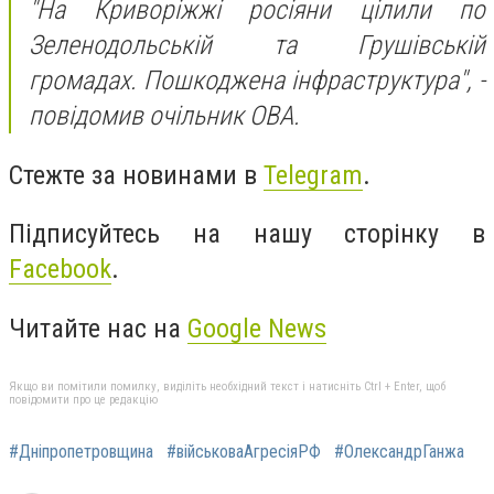
"На Криворіжжі росіяни цілили по
Зеленодольській та Грушівській
громадах. Пошкоджена інфраструктура", -
повідомив очільник ОВА.
Стежте за новинами в
Telegram
.
Підписуйтесь на нашу сторінку в
Facebook
.
Читайте нас на
Google News
Якщо ви помітили помилку, виділіть необхідний текст і натисніть Ctrl + Enter, щоб
повідомити про це редакцію
#Дніпропетровщина
#військоваАгресіяРФ
#ОлександрГанжа