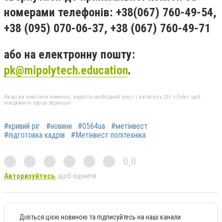
номерами телефонів: +38(067) 760-49-54,
+38 (095) 070-06-37, +38 (067) 760-49-71
або на електронну пошту:
pk@mipolytech.education
.
Якщо ви помітили помилку, виділіть необхідний текст і натисніть Ctrl + Enter, щоб
повідомити про це редакцію
#кривий ріг
#новини
#0564ua
#метінвест
#підготовка кадрів
#Метінвест політехніка
0,0
Авторизуйтесь
, щоб оцінити
Діліться цією новиною та підписуйтесь на наші канали