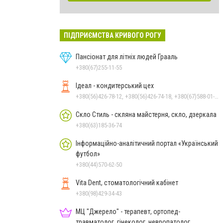
ПІДПРИЄМСТВА КРИВОГО РОГУ
Пансіонат для літніх людей Грааль
+380(67)255-11-55
Ідеал - кондитерський цех
+380(56)426-78-12, +380(56)426-74-18, +380(67)588-01-98
Скло Стиль - скляна майстерня, скло, дзеркала
+380(63)185-36-74
Інформаційно-аналітичний портал «Український
футбол»
+380(44)570-62-50
Vita Dent, стоматологічний кабінет
+380(98)429-34-43
МЦ "Джерело" - терапевт, ортопед-
травматолог, гінеколог, невропатолог,