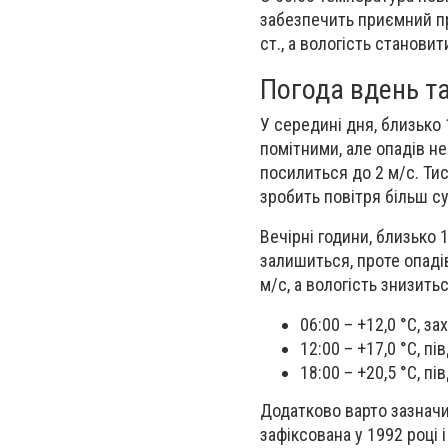
забезпечить приємний пр
ст., а вологість станов
Погода вдень та
У середині дня, близько 
помітними, але опадів не
посилиться до 2 м/с. Тис
зробить повітря більш с
Вечірні години, близько
залишиться, проте опаді
м/с, а вологість знизить
06:00 – +12,0 °С, за
12:00 – +17,0 °С, п
18:00 – +20,5 °С, пі
Додатково варто зазначи
зафіксована у 1992 році 