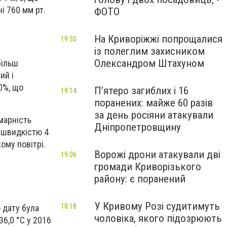
і 760 мм рт.
ФОТО
На Криворіжжі попрощалися
19:30
із полеглим захисником
Олександром Штахуном
більш
ий і
0%, що
П’ятеро загиблих і 16
19:14
поранених: майже 60 разів
за день росіяни атакували
марність
Дніпропетровщину
і швидкістю 4
ому повітрі.
Ворожі дрони атакували дві
19:06
громади Криворізького
району: є поранений
У Кривому Розі судитимуть
18:18
 дату була
чоловіка, якого підозрюють
36,0 °С у 2016