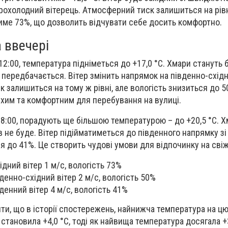
охолодний вітерець. Атмосферний тиск залишиться на рівн
итиме 73%, що дозволить відчувати себе досить комфортно.
 ввечері
12:00, температура підніметься до +17,0 °С. Хмари стануть 
 передбачається. Вітер змінить напрямок на південно-східн
к залишиться на тому ж рівні, але вологість знизиться до 5
ухим та комфортним для перебування на вулиці.
 18:00, порадують ще більшою температурою – до +20,5 °С. Х
в не буде. Вітер підійматиметься до південного напрямку з
ся до 41%. Це створить чудові умови для відпочинку на свіж
хідний вітер 1 м/с, вологість 73%
івденно-східний вітер 2 м/с, вологість 50%
вденний вітер 4 м/с, вологість 41%
ти, що в історії спостережень, найнижча температура на цю
і становила +4,0 °С, тоді як найвища температура досягала +