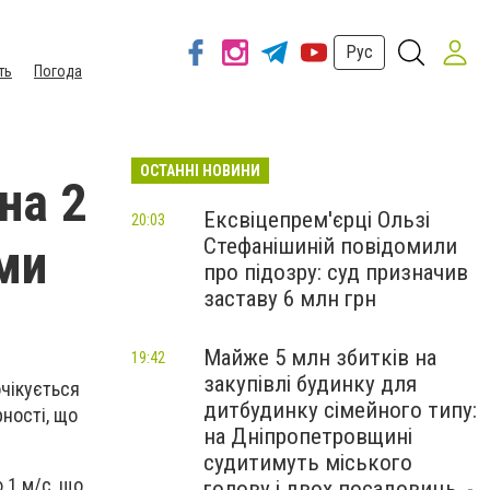
Рус
ть
Погода
ОСТАННІ НОВИНИ
на 2
Ексвіцепрем'єрці Ользі
20:03
Стефанішиній повідомили
ми
про підозру: суд призначив
заставу 6 млн грн
Майже 5 млн збитків на
19:42
закупівлі будинку для
очікується
дитбудинку сімейного типу:
рності, що
на Дніпропетровщині
судитимуть міського
 1 м/с, що
голову і двох посадовиць, -