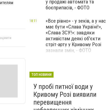
у продажі автомата та
жителям
боєприпасів, - ФОТО
«Все рівно» - у зеків, а у нас
18:11
має бути «Слава Україні!»,
«Слава ЗСУ!»: завдяки
 оцінити
активістам деякі об'єкти
стріт-арту у Кривому Розі
зазнали змін, - ФОТО
На Нікопольщині долають
15:26
аварію на магістральному
водогоні: людям доставили
ТОП НОВИНИ
десятки тонн питної води, -
У пробі питної води у
ФОТО
Кривому Розі виявили
перевищення