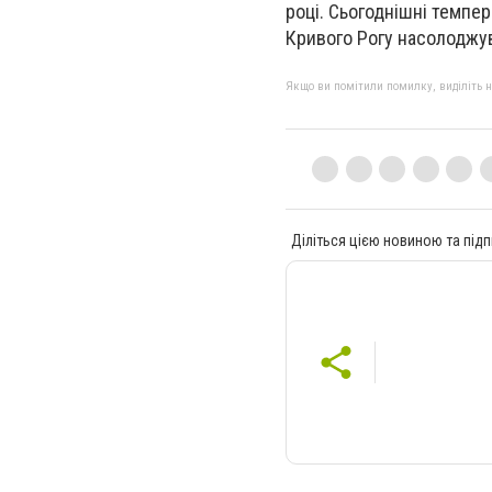
році. Сьогоднішні темпе
Кривого Рогу насолоджув
Якщо ви помітили помилку, виділіть нео
Діліться цією новиною та підп