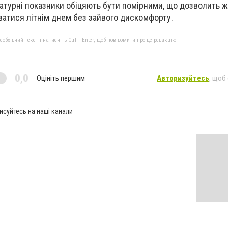
ратурні показники обіцяють бути помірними, що дозволить 
атися літнім днем без зайвого дискомфорту.
бхідний текст і натисніть Ctrl + Enter, щоб повідомити про це редакцію
0,0
Оцініть першим
Авторизуйтесь
, щоб
исуйтесь на наші канали