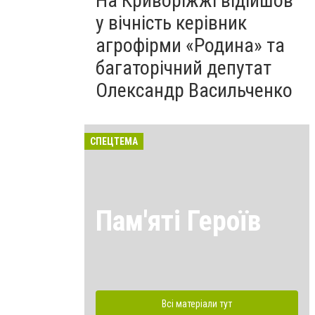
На Криворіжжі відійшов
у вічність керівник
агрофірми «Родина» та
багаторічний депутат
Олександр Васильченко
СПЕЦТЕМА
Пам'яті Героїв
Всі матеріали тут