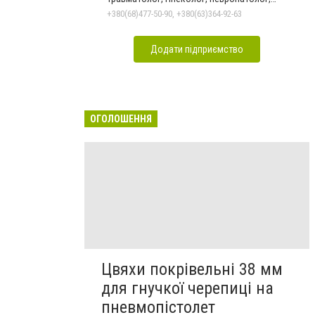
дерматолог, хірург, санолог
+380(68)477-50-90, +380(63)364-92-63
Додати підприємство
ОГОЛОШЕННЯ
Цвяхи покрівельні 38 мм
для гнучкої черепиці на
пневмопістолет