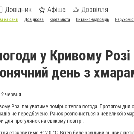
Довідник
Афіша
Дозвілля
а на сайті
Довідкова
Карта міста
Питання-відповідь
Нерухоміс
погоди у Кривому Розі 
сонячний день з хмара
а 2 червня
ивому Розі пануватиме помірно тепла погода. Протягом дня 
опадів не передбачено. Ранок розпочнеться з невеликої хма
и для прогулянок на свіжому повітрі.
тря становитиме +12,0 °С. Вітер буде західний зі швидкістю