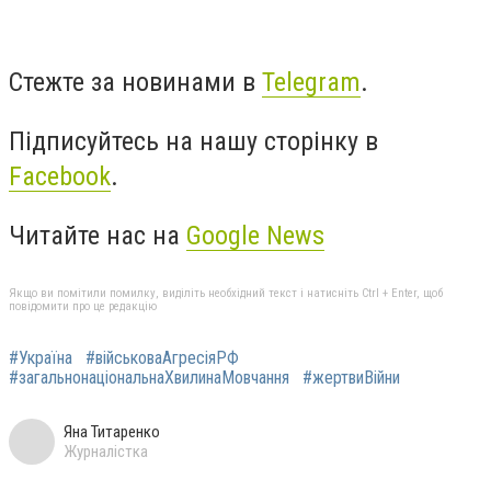
Стежте за новинами в
Telegram
.
Підписуйтесь на нашу сторінку в
Facebook
.
Читайте нас на
Google News
Якщо ви помітили помилку, виділіть необхідний текст і натисніть Ctrl + Enter, щоб
повідомити про це редакцію
#Україна
#військоваАгресіяРФ
#загальнонаціональнаХвилинаМовчання
#жертвиВійни
Яна Титаренко
Журналістка