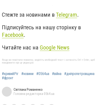
Стежте за новинами в
Telegram
.
Підписуйтесь на нашу сторінку в
Facebook
.
Читайте нас на
Google News
Якщо ви помітили помилку, виділіть необхідний текст і натисніть Ctrl + Enter, щоб
повідомити про це редакцію
#кривийРіг
#новини
#0564ua
#війна
#дніпропетровщина
#фронт
Світлана Романенко
Головна редакторка 0564.ua