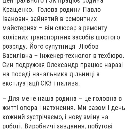
Центрального ГЗК працює родина
Кращенко
.
Голова родини
Павло
Іванович
зайнятий в ремонтних
майстернях – він слюсар з ремонту
колісних транспортних засобів шостого
розряду. Його супутниця
Любов
Василівна
– інженер-технолог в техбюро.
С
ин подружжя
Олександр
працює наразі
на посаді начальника дільниці з
експлуатації СКЗ і палива.
– Для мене наша родина – це головна в
житті опора і натхнення. Ми разом і день
кожний зустрічаємо, і нову зміну на
роботі. Виробничі завдання, побутові