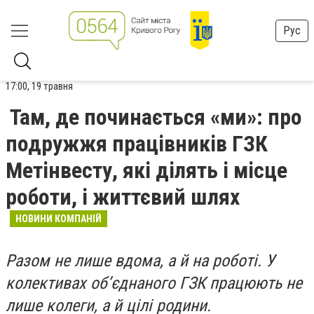
Рус
17:00, 19 травня
Там, де починається «ми»: про
подружжя працівників ГЗК
Метінвесту, які ділять і місце
роботи, і життєвий шлях
НОВИНИ КОМПАНІЙ
Разом не лише вдома, а й на роботі. У
колективах о
б’єднаного
ГЗК працюють не
лише колеги, а й цілі родини.