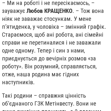
– Ми на роботі і не пересікаємось, –
зауважує
Любов К
РАЩЕНКО
. – Тож вона
ніяк не заважає стосункам. У мене
п’ятиденка, у чоловіка – змінний графік.
Стараємося, щоб ані робота, ані сімейні
справи не перетиналися і не заважали
одне одному. Тепер і син з нами,
приєднується до вечірніх розмов «за
роботу».
В
ін розумний, справляється,
отже, наша родина має гідних
наступників.
Такі родини – справжня цінність
о
б’єднаного
ГЗК Метінвесту. Вони не