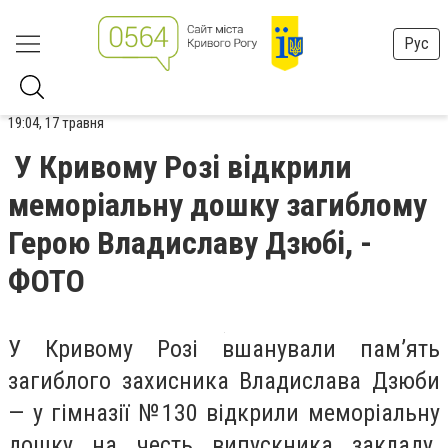
Рус
19:04, 17 травня
У Кривому Розі відкрили
меморіальну дошку загиблому
Герою Владиславу Дзюбі, -
ФОТО
У Кривому Розі вшанували пам’ять
загиблого захисника Владислава Дзюби
— у гімназії №130 відкрили меморіальну
дошку на честь випускника закладу.