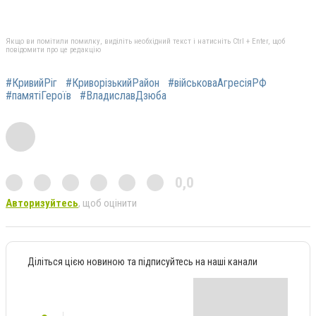
Якщо ви помітили помилку, виділіть необхідний текст і натисніть Ctrl + Enter, щоб
повідомити про це редакцію
#КривийРіг
#КриворізькийРайон
#військоваАгресіяРФ
#памятіГероїв
#ВладиславДзюба
0,0
Авторизуйтесь
, щоб оцінити
Діліться цією новиною та підписуйтесь на наші канали