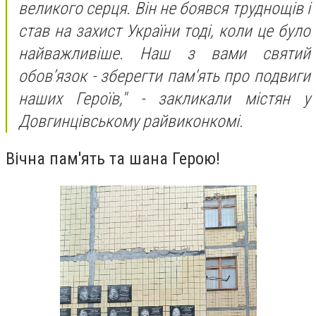
великого серця. Він не боявся труднощів і
став на захист України тоді, коли це було
найважливіше. Наш з вами святий
обовʼязок - зберегти пам'ять про подвиги
наших Героїв," - закликали містян у
Довгинцівському райвиконкомі.
Вічна пам'ять та шана Герою!