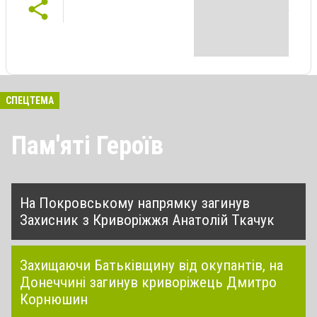
СПЕЦТЕМА
Пам'яті Героїв
На Покровському напрямку загинув
Захисник з Криворіжжя Анатолій Ткачук
Захищаючи Батьківщину від окупантів, на
Донеччині загинув криворіжець Дмитро
Корнюшин