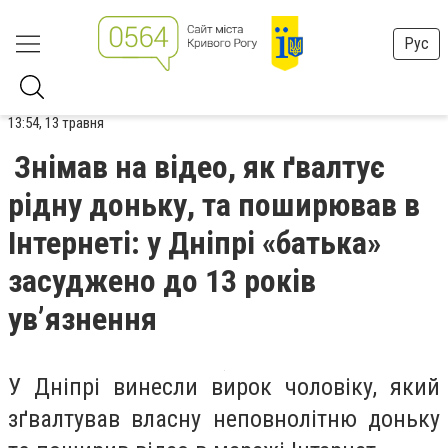
Рус
13:54, 13 травня
Знімав на відео, як ґвалтує
рідну доньку, та поширював в
Інтернеті: у Дніпрі «батька»
засуджено до 13 років
ув’язнення
У Дніпрі винесли вирок чоловіку, який
зґвалтував власну неповнолітню доньку