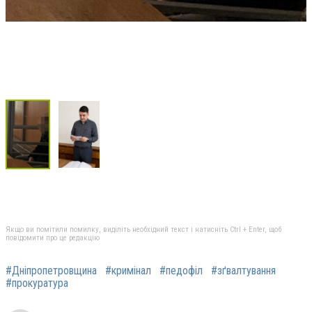
Якщо ви помітили помилку, виділіть необхідний текст і натисніть Ctrl + Enter, щоб
повідомити про це редакцію
#Дніпропетровщина
#кримінал
#педофіл
#зґвалтування
#прокуратура