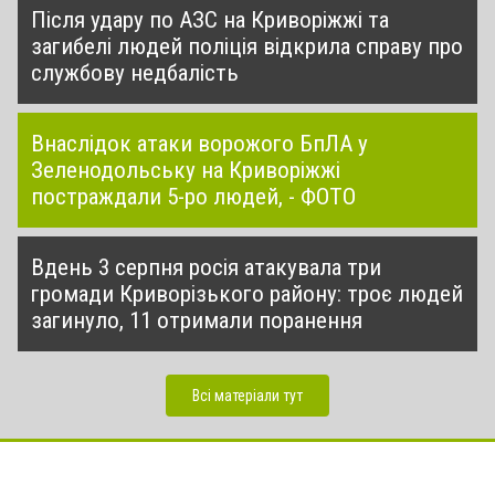
Після удару по АЗС на Криворіжжі та
загибелі людей поліція відкрила справу про
службову недбалість
Внаслідок атаки ворожого БпЛА у
Зеленодольську на Криворіжжі
постраждали 5-ро людей, - ФОТО
Вдень 3 серпня росія атакувала три
громади Криворізького району: троє людей
загинуло, 11 отримали поранення
Всі матеріали тут