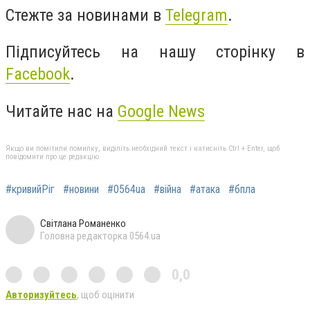
Стежте за новинами в
Telegram
.
Підписуйтесь на нашу сторінку в
Facebook
.
Читайте нас на
Google News
Якщо ви помітили помилку, виділіть необхідний текст і натисніть Ctrl + Enter, щоб
повідомити про це редакцію
#кривийРіг
#новини
#0564ua
#війна
#атака
#бпла
Світлана Романенко
Головна редакторка 0564.ua
0,0
Авторизуйтесь
, щоб оцінити