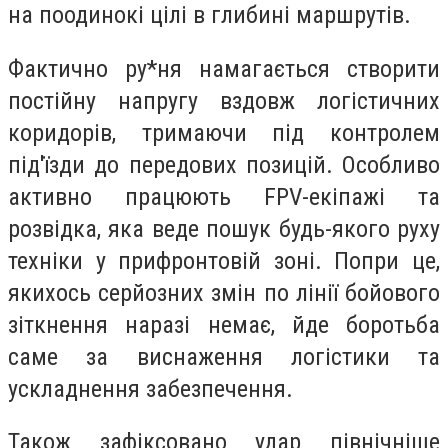
на поодинокі цілі в глибині маршрутів.
Фактично ру*ня намагається створити
постійну напругу вздовж логістичних
коридорів, тримаючи під контролем
під'їзди до передових позицій. Особливо
активно працюють FPV-екіпажі та
розвідка, яка веде пошук будь-якого руху
техніки у прифронтовій зоні. Попри це,
якихось серйозних змін по лінії бойового
зіткнення наразі немає, йде боротьба
саме за виснаження логістики та
ускладнення забезпечення.
Також зафіксовано удар північніше