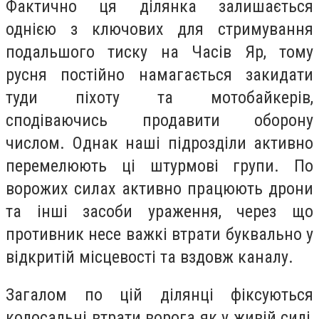
Фактично ця ділянка залишається
однією з ключових для стримування
подальшого тиску на Часів Яр, тому
русня постійно намагається закидати
туди піхоту та мотобайкерів,
сподіваючись продавити оборону
числом. Однак наші підрозділи активно
перемелюють ці штурмові групи. По
ворожих силах активно працюють дрони
та інші засоби ураження, через що
противник несе важкі втрати буквально у
відкритій місцевості та вздовж каналу.
Загалом по цій ділянці фіксуються
колосальні втрати ворога як у живій силі,