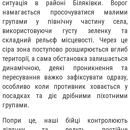
ситуація в районі Біляківки. Ворог
намагається просочуватися малими
групами у північну частину села,
використовуючи густу зеленку та
складний рельєф місцевості. Через це
сіра зона поступово розширюється вглиб
території, а сама обстановка залишається
динамічною, деякі проникнення та
пересування важко зафіксувати одразу,
особливо коли противник ховається у
посадках та діє дрібними піхотними
групами.
Попри це, наші бійці контролюють
ділянку та ведуть постійне