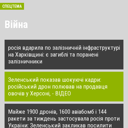
СПЕЦТЕМА
Війна
росія вдарила по залізничній інфраструктурі
на Харківщині: є загиблі та поранені
залізничники
Зеленський показав шокуючі кадри:
російський дрон полював на продавця
овочів у Херсоні, - ВІДЕО
Майже 1900 дронів, 1600 авіабомб і 144
ракети за тиждень застосувала росія проти
України: Зеленський закликав посилити