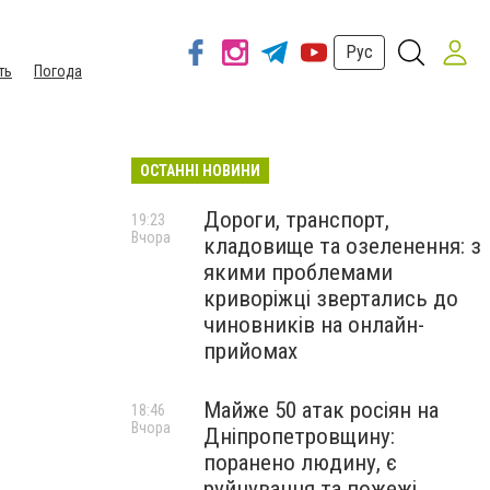
Рус
ть
Погода
ОСТАННІ НОВИНИ
Дороги, транспорт,
19:23
Вчора
кладовище та озеленення: з
якими проблемами
криворіжці звертались до
чиновників на онлайн-
прийомах
Майже 50 атак росіян на
18:46
Вчора
Дніпропетровщину:
поранено людину, є
руйнування та пожежі