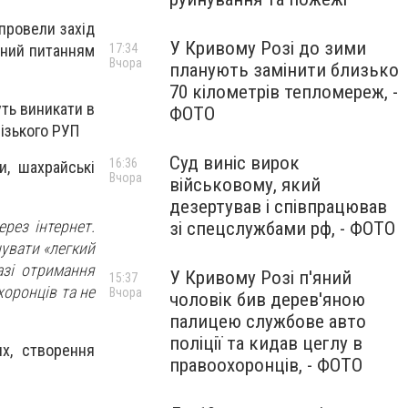
провели захід
У Кривому Розі до зими
ений питанням
17:34
Вчора
планують замінити близько
70 кілометрів тепломереж, -
уть виникати в
ФОТО
ізького РУП
Суд виніс вирок
16:36
и, шахрайські
Вчора
військовому, який
дезертував і співпрацював
ерез інтернет.
зі спецслужбами рф, - ФОТО
увати «легкий
азі отримання
У Кривому Розі п'яний
15:37
хоронців та не
Вчора
чоловік бив дерев'яною
палицею службове авто
поліції та кидав цеглу в
х, створення
правоохоронців, - ФОТО