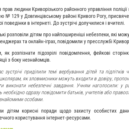
 прав людини Криворізького районного управління поліції 
цею № 129 у Довгинцівському районі Кривого Рогу, присвяч
ї поведінки в інтернеті. До зустрічі долучилися і вчителі.
ські розповіли дітям про найпоширеніші небезпеки, які мож
енджерах та онлайн-іграх, повідомили у пресслужбі Кривор
, як розпізнати підозрілі повідомлення, фейкові сторінк
ції з боку незнайомців.
с зустрічі приділили темі вербування дітей та підлітків ч
школярам, як зловмисники можуть входити в довіру, пропон
ти виконати небезпечні завдання. Учням наголосили: у р
ь необхідно одразу повідомити батьків, учителів або правоо
незнайомими особами.
ли дітям корисні поради щодо захисту особистих дани
печного користування інтернет-ресурсами.