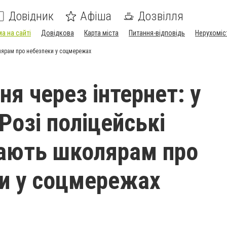
Довідник
Афіша
Дозвілля
а на сайті
Довідкова
Карта міста
Питання-відповідь
Нерухоміс
олярам про небезпеки у соцмережах
я через інтернет: у
Розі поліцейські
ають школярам про
и у соцмережах