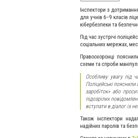
Інспектори з дотримання
для учнів 6–9 класів лі
кібербезпеки та безпечно
Під час зустрічі поліцей
соціальних мережах, мес
Правоохоронці пояснили
схеми та спроби маніпуля
Особливу увагу під ча
Поліцейські пояснили 
заробіток» або проси
підозрілих повідомлен
вступати в діалог із 
Також інспектори нада
надійних паролів та без