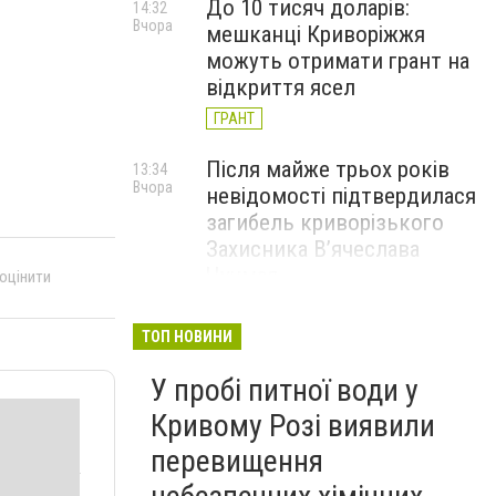
До 10 тисяч доларів:
14:32
Вчора
мешканці Криворіжжя
можуть отримати грант на
відкриття ясел
ГРАНТ
Після майже трьох років
13:34
Вчора
невідомості підтвердилася
загибель криворізького
Захисника В’ячеслава
Чучмая
 оцінити
У Кривому Розі шукають
12:36
ТОП НОВИНИ
Вчора
орендаря для будівлі, яка
У пробі питної води у
знаходиться на балансі
театру ляльок: стартова
Кривому Розі виявили
ціна — 268 грн на місяць, -
перевищення
ФОТО