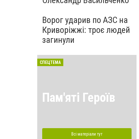
Олександр Васильченко
Ворог ударив по АЗС на
Криворіжжі: троє людей
загинули
СПЕЦТЕМА
Пам'яті Героїв
Всі матеріали тут