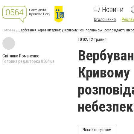
Новини
Оголошення
Реклам
Головна
Вербування через інтернет: у Кривому Розі поліцейські розповідають шк
10:02, 12 травня
Вербуванн
Світлана Романенко
Головна редакторка 0564.ua
Кривому 
розповід
небезпек
Читать на русском