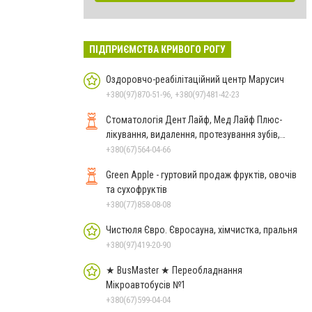
ПІДПРИЄМСТВА КРИВОГО РОГУ
Оздоровчо-реабілітаційний центр Марусич
+380(97)870-51-96, +380(97)481-42-23
Стоматологія Дент Лайф, Мед Лайф Плюс-
лікування, видалення, протезування зубів,
виправлення прикусу
+380(67)564-04-66
Green Apple - гуртовий продаж фруктів, овочів
та сухофруктів
+380(77)858-08-08
Чистюля Євро. Євросауна, хімчистка, пральня
+380(97)419-20-90
★ BusMaster ★ Переобладнання
Мікроавтобусів №1
+380(67)599-04-04