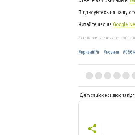
Стежте за новинами в
Te
Підписуйтесь на нашу ст
Читайте нас на
Google N
Якщо ви помітили помилку, виділіть нео
#кривийРіг
#новини
#0564
Діліться цією новиною та підп