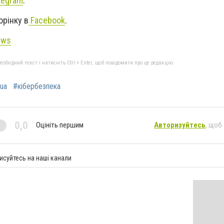
legram
.
орінку в
Facebook
.
ews
бхідний текст і натисніть Ctrl + Enter, щоб повідомити про це редакцію
ua
#кібербезпека
0,0
Оцініть першим
Авторизуйтесь
, щоб
исуйтесь на наші канали