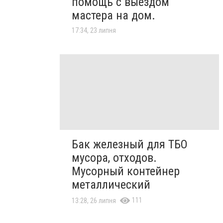
помощь с выездом
мастера на дом.
17:34, 23 липня
Бак железный для ТБО
мусора, отходов.
Мусорный контейнер
металлический
111
13:28, 26 липня