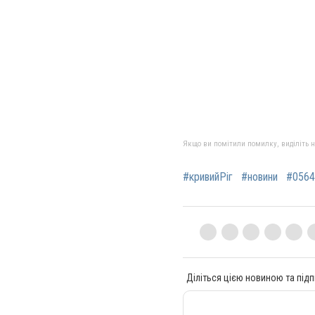
Якщо ви помітили помилку, виділіть нео
#кривийРіг
#новини
#0564
Діліться цією новиною та підп