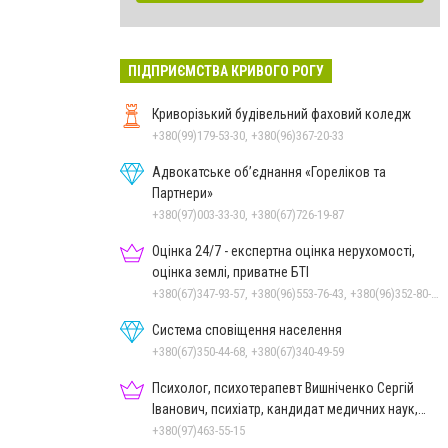
ПІДПРИЄМСТВА КРИВОГО РОГУ
Криворізький будівельний фаховий коледж
+380(99)179-53-30, +380(96)367-20-33
Адвокатське об’єднання «Гореліков та
Партнери»
+380(97)003-33-30, +380(67)726-19-87
Оцінка 24/7 - експертна оцінка нерухомості,
оцінка землі, приватне БТІ
+380(67)347-93-57, +380(96)553-76-43, +380(96)352-80-35, +380(66)368-75-24
Система сповіщення населення
+380(67)350-44-68, +380(67)340-49-59
Психолог, психотерапевт Вишніченко Сергій
Іванович, психіатр, кандидат медичних наук,
доцент
+380(97)463-55-15