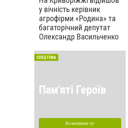
На Криворіжжі відійшов
у вічність керівник
агрофірми «Родина» та
багаторічний депутат
Олександр Васильченко
СПЕЦТЕМА
Пам'яті Героїв
Всі матеріали тут