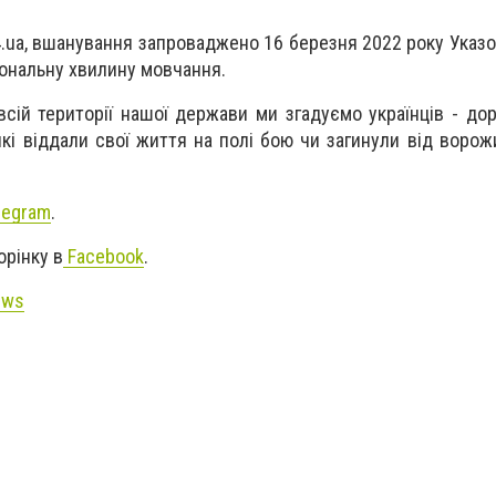
4.ua, вшанування запроваджено 16 березня 2022 року Указ
іональну хвилину мовчання.
сій території нашої держави ми згадуємо українців - доро
 які віддали свої життя на полі бою чи загинули від ворож
legram
.
орінку в
Facebook
.
ews