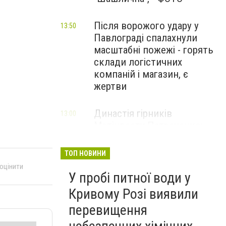
Після ворожого удару у
13:50
Павлограді спалахнули
масштабні пожежі - горять
склади логістичних
компаній і магазин, є
жертви
Династія гірників
13:00
Метінвесту Патреченко:
Істинно не рветься зв’язок
поколінь там, де панує
ТОП НОВИНИ
повага
 оцінити
У пробі питної води у
НОВИНИ КОМПАНІЙ
Кривому Розі виявили
Літній відпочинок 2026 у
13:00
перевищення
Кривому Розі
ПАРТНЕРСЬКИЙ СПЕЦПРОЄКТ