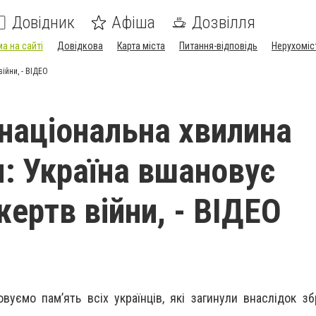
Довідник
Афіша
Дозвілля
а на сайті
Довідкова
Карта міста
Питання-відповідь
Нерухоміс
ійни, - ВІДЕО
національна хвилина
: Україна вшановує
жертв війни, - ВІДЕО
уємо памʼять всіх українців, які загинули внаслідок збр