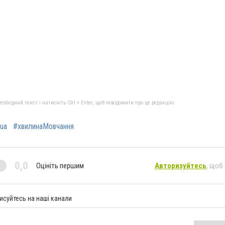
бхідний текст і натисніть Ctrl + Enter, щоб повідомити про це редакцію
ua
#хвилинаМовчання
0,0
Оцініть першим
Авторизуйтесь
, щоб
исуйтесь на наші канали