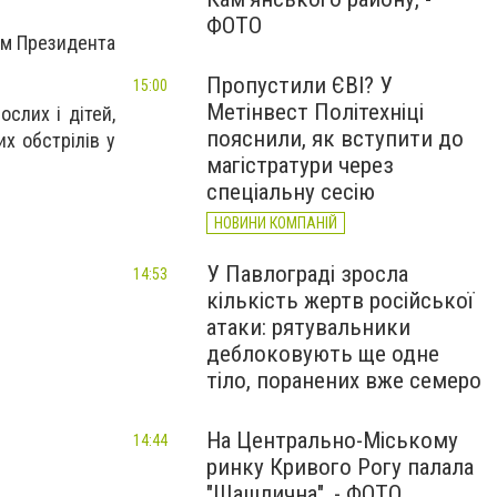
ФОТО
ом Президента
Пропустили ЄВІ? У
15:00
Метінвест Політехніці
слих і дітей,
пояснили, як вступити до
их обстрілів у
магістратури через
спеціальну сесію
НОВИНИ КОМПАНІЙ
У Павлограді зросла
14:53
кількість жертв російської
атаки: рятувальники
деблоковують ще одне
тіло, поранених вже семеро
На Центрально-Міському
14:44
ринку Кривого Рогу палала
"Шашлична", - ФОТО