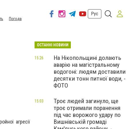
Рус
ть
Погода
ОСТАННІ НОВИНИ
На Нікопольщині долають
15:26
аварію на магістральному
водогоні: людям доставили
десятки тонн питної води, -
ФОТО
Троє людей загинуло, ще
15:03
троє отримали поранення
під час ворожого удару по
Вишнівській громаді
ойної агресії
Кам'янського району, -