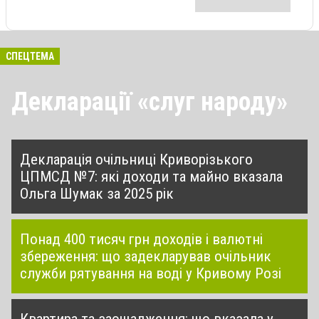
СПЕЦТЕМА
Декларації «слуг народу»
Декларація очільниці Криворізького
ЦПМСД №7: які доходи та майно вказала
Ольга Шумак за 2025 рік
Понад 400 тисяч грн доходів і валютні
збереження: що задекларував очільник
служби рятування на воді у Кривому Розі