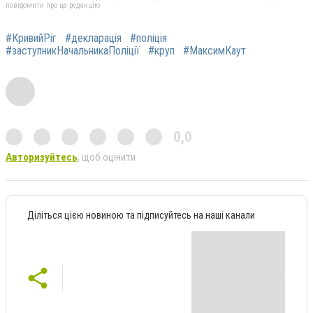
повідомити про це редакцію
#КривийРіг
#декларація
#поліція
#заступникНачальникаПоліції
#круп
#МаксимКаут
0,0
Авторизуйтесь
, щоб оцінити
Діліться цією новиною та підписуйтесь на наші канали