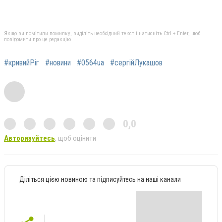
Якщо ви помітили помилку, виділіть необхідний текст і натисніть Ctrl + Enter, щоб
повідомити про це редакцію
#кривийРіг
#новини
#0564ua
#сергійЛукашов
0,0
Авторизуйтесь
, щоб оцінити
Діліться цією новиною та підписуйтесь на наші канали