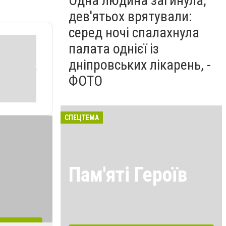
Одна людина загинула,
дев'ятьох врятували:
серед ночі спалахнула
палата однієї із
дніпровських лікарень, -
ФОТО
СПЕЦТЕМА
Пам'яті Героїв