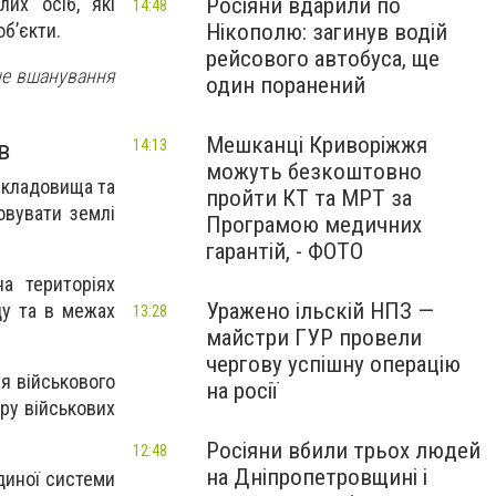
Росіяни вдарили по
их осіб, які
14:48
Нікополю: загинув водій
об’єкти.
рейсового автобуса, ще
не вшанування
один поранений
Мешканці Криворіжжя
в
14:13
можуть безкоштовно
 кладовища та
пройти КТ та МРТ за
овувати землі
Програмою медичних
гарантій, - ФОТО
а територіях
Уражено ільскій НПЗ —
ду та в межах
13:28
майстри ГУР провели
чергову успішну операцію
я військового
на росії
ру військових
Росіяни вбили трьох людей
12:48
на Дніпропетровщині і
диної системи