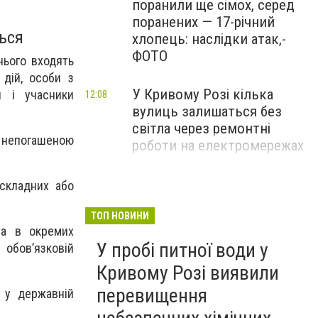
поранили ще сімох, серед
поранених — 17-річний
ься
хлопець: наслідки атак,-
ФОТО
нього входять
 дій, особи з
У Кривому Розі кілька
и і учасники
12:08
вулиць залишаться без
світла через ремонтні
з непогашеною
роботи на електромережах
На Криворіжжі Фонд
 складних або
11:29
Держмайна продає
лабораторію за 139 тисяч
ТОП НОВИНИ
 а в окремих
гривень, - ФОТО
У пробі питної води у
 обов’язковій
Кривому Розі виявили
перевищення
 у державній