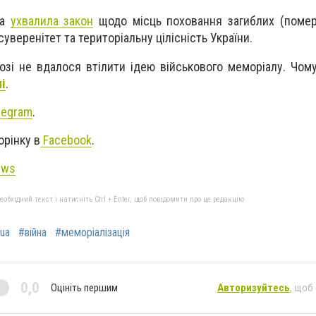
да
ухвалила закон
щодо місць поховання загиблих (померл
уверенітет та територіальну цілісність України.
озі не вдалося втілити ідею військового меморіалу. Чому
і
.
legram
.
орінку в
Facebook
.
ews
бхідний текст і натисніть Ctrl + Enter, щоб повідомити про це редакцію
ua
#війна
#меморіалізація
0,0
Оцініть першим
Авторизуйтесь
, щоб