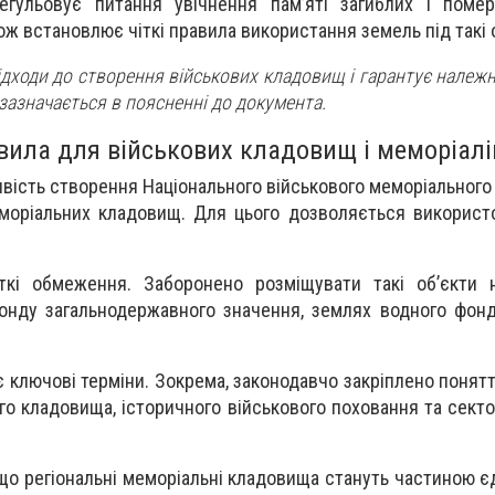
гульовує питання увічнення пам’яті загиблих і померл
ож встановлює чіткі правила використання земель під такі 
ідходи до створення військових кладовищ і гарантує належ
 зазначається в поясненні до документа.
вила для військових кладовищ і меморіалі
вість створення Національного військового меморіального
моріальних кладовищ. Для цього дозволяється використ
ткі обмеження. Заборонено розміщувати такі об’єкти н
онду загальнодержавного значення, землях водного фон
ключові терміни. Зокрема, законодавчо закріплено понятт
о кладовища, історичного військового поховання та секто
що регіональні меморіальні кладовища стануть частиною є