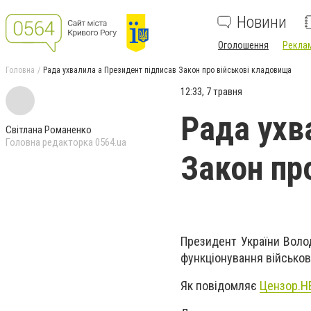
Новини
Оголошення
Реклам
Головна
Рада ухвалила а Президент підписав Закон про військові кладовища
12:33, 7 травня
Рада ухв
Світлана Романенко
Головна редакторка 0564.ua
Закон пр
Президент України Воло
функціонування військов
Як повідомляє
Цензор.Н