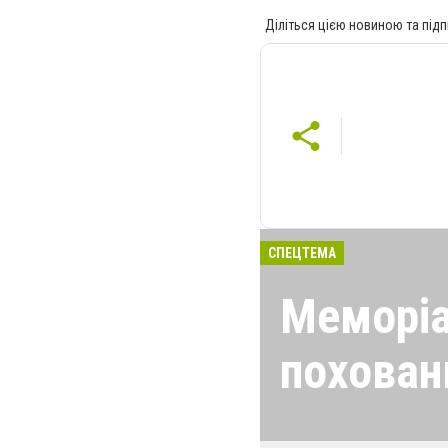
Діліться цією новиною та підп
СПЕЦТЕМА
Меморіа
похован
У Кривому Розі 