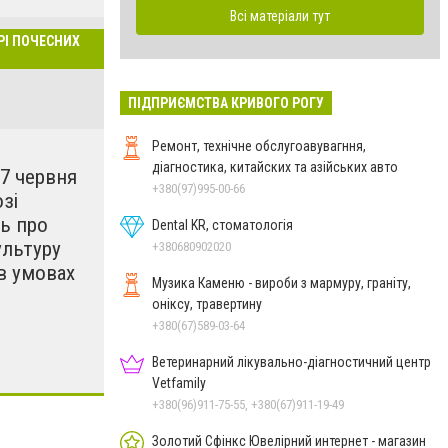
ріали тут
Всі матеріали тут
РІ ПОЧЕСНИХ
ПІДПРИЄМСТВА КРИВОГО РОГУ
Ремонт, технічне обслугоавувагння,
діагностика, китайских та азійських авто
27 червня
+380(97)995-00-66
зі
ь про
Dental KR, стоматологія
ультуру
+380680902020
в умовах
Музика Каменю - вироби з мармуру, граніту,
оніксу, травертину
+380(67)589-03-64
Ветеринарний лікувально-діагностичний центр
Vetfamily
+380(96)911-75-55, +380(67)911-19-49
Золотий Сфінкс Ювелірний интернет - магазин