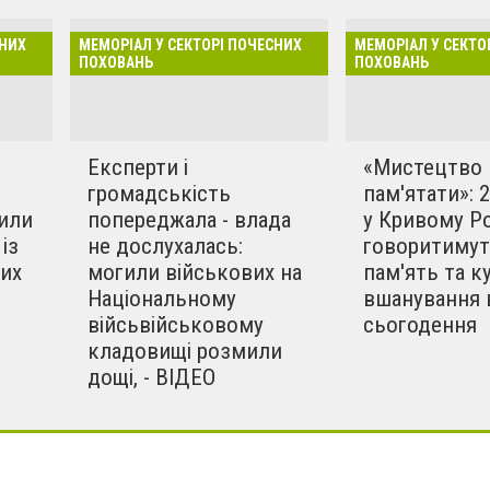
у у секторі почесних
Всі мате
нтральному кладовищі.
СНИХ
МЕМОРІАЛ У СЕКТОРІ ПОЧЕСНИХ
МЕМОРІАЛ У СЕКТО
 і визначивши його
ПОХОВАНЬ
ПОХОВАНЬ
навця робіт) місцеві
шили влаштувати "широке
факту - обговорити з
Експерти і
«Мистецтво
х військовослужбовців те,
громадськість
пам'ятати»: 
жено і починає
или
попереджала - влада
у Кривому Ро
із
не дослухалась:
говоритимут
их
могили військових на
пам'ять та к
Національному
вшанування 
війсьвійськовому
сьогодення
кладовищі розмили
дощі, - ВІДЕО