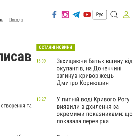
Рус
ть
Погода
ОСТАННІ НОВИНИ
писав
Захищаючи Батьківщину від
16:09
окупантів, на Донеччині
а
загинув криворіжець
Дмитро Корнюшин
У питній воді Кривого Рогу
15:27
 створення та
виявили відхилення за
окремими показниками: що
показала перевірка