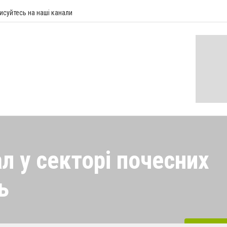
исуйтесь на наші канали
л у секторі почесних
ь
місцева влада створила