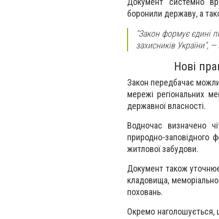
Документ системно вре
боронили державу, а так
"Закон формує єдині п
захисників України", —
Нові пра
Закон передбачає можли
мережі регіональних ме
державної власності.
Водночас визначено чі
природно-заповідного ф
житлової забудови.
Документ також уточнює 
кладовища, меморіальног
поховань.
Окремо наголошується, 