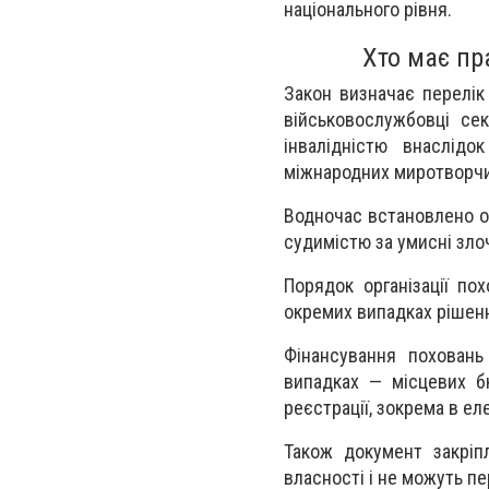
національного рівня.
Хто має пр
Закон визначає перелік
військовослужбовці сек
інвалідністю внаслід
міжнародних миротворчих
Водночас встановлено о
судимістю за умисні зло
Порядок організації по
окремих випадках рішенн
Фінансування похован
випадках — місцевих бю
реєстрації, зокрема в ел
Також документ закріп
власності і не можуть п