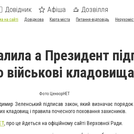
Довідник
Афіша
Дозвілля
а на сайті
Довідкова
Карта міста
Питання-відповідь
Нерухоміс
алила а Президент під
о військові кладовищ
Фото ЦензорНЕТ
димир Зеленський підписав закон, який визначає порядок
их кладовищ і правила почесного поховання захисників.
ЕТ
, про це йдеться на офіційному сайті Верховної Ради.