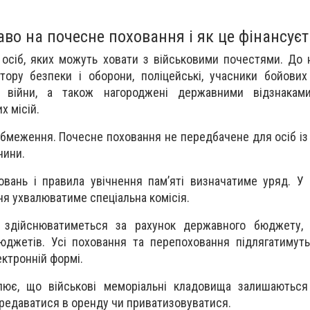
аво на почесне поховання і як це фінансуєт
 осіб, яких можуть ховати з військовими почестями. До 
тору безпеки і оборони, поліцейські, учасники бойових
ок війни, а також нагороджені державними відзнакам
 місій.
бмеження. Почесне поховання не передбачене для осіб і
чини.
ховань і правила увічнення пам’яті визначатиме уряд. У
я ухвалюватиме спеціальна комісія.
ь здійснюватиметься за рахунок державного бюджету,
джетів. Усі поховання та перепоховання підлягатимуть
ектронній формі.
лює, що військові меморіальні кладовища залишаються
ередаватися в оренду чи приватизовуватися.