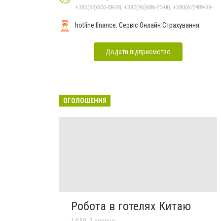
+380(66)600-08-38, +380(96)686-20-00, +380(67)989-38-69, +380(93)406-20-00
hotline.finance: Сервіс Онлайн Страхування
Додати підприємство
ОГОЛОШЕННЯ
Робота в готелях Китаю
14:50, 2 серпня