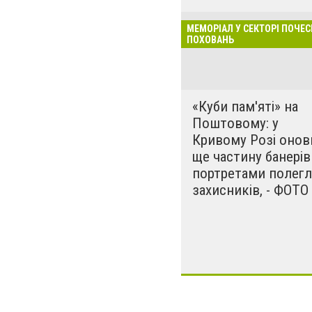
проєкт Меморіал
поховань на Це
МЕМОРІАЛ У СЕКТОРІ ПОЧЕ
Провівши тендер
ПОХОВАНЬ
переможця (вико
посадовці вирі
обговорення по 
«Куби пам'яті» на
рідними загибли
Поштовому: у
що вже затверд
Кривому Розі онов
втілюватись.
ще частину банерів 
портретами полегл
захисників, - ФОТО