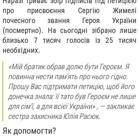
Наразі триває збір підписів під петицією
про присвоєння Сергію Жимелі
почесного звання Героя України
(посмертно). На сьогодні зібрано лише
близько 7 тисяч голосів із 25 тисяч
необхідних.
«Мій братик обрав долю бути Героєм. Я
повинна нести пам'ять про нього гідно.
Прошу Вас підтримати петицію, щоб його
донечка знала: її тато був Героєм не лише
для сім’ї, а для всієї України»
, — закликає
сестра захисника Юлія Расюк.
Як допомогти?