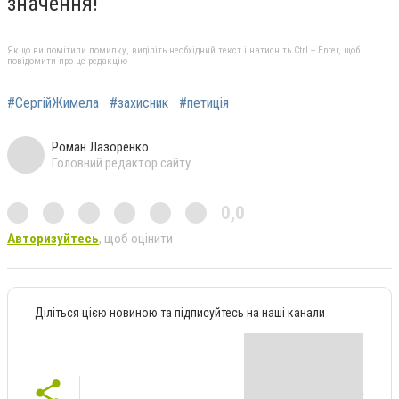
значення!
Якщо ви помітили помилку, виділіть необхідний текст і натисніть Ctrl + Enter, щоб
повідомити про це редакцію
#СергійЖимела
#захисник
#петиція
Роман Лазоренко
Головний редактор сайту
0,0
Авторизуйтесь
, щоб оцінити
Діліться цією новиною та підписуйтесь на наші канали