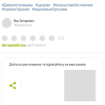
#Дніпропетровщина
#здоровя
#безкоштовніОбстеження
#скринінгЗдоровя
#національнаПрограма
Яна Титаренко
Журналістка
0,0
Авторизуйтесь
, щоб оцінити
Діліться цією новиною та підписуйтесь на наші канали