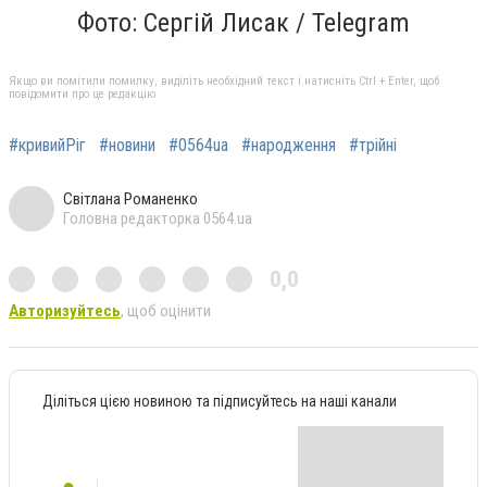
Фото: Сергій Лисак / Telegram
Якщо ви помітили помилку, виділіть необхідний текст і натисніть Ctrl + Enter, щоб
повідомити про це редакцію
#кривийРіг
#новини
#0564ua
#народження
#трійні
Світлана Романенко
Головна редакторка 0564.ua
0,0
Авторизуйтесь
, щоб оцінити
Діліться цією новиною та підписуйтесь на наші канали