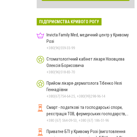
ПІДПРИЄМСТВА КРИВОГО РОГУ
Invicta Family Med, медичний центр у Кривому
Розі
+380(96)559-33-99
Стоматологічний кабінет лікаря Нізовцева
Олексія Борисовича
+380(96)518-83-70
Прийом лікаря-дерматолога Тібенко Нелі
Геннадіївни
+380(67)754-64-25, +380(99)298-96-14
Смарт - податкові та господарські спори,
реєстрація ТОВ, фермерських господарств,
благодійних фондів
+380 (67) 564-09-53, +380 (67) 186-51-96
Приватне БТІ у Кривому Розі (виготовлення