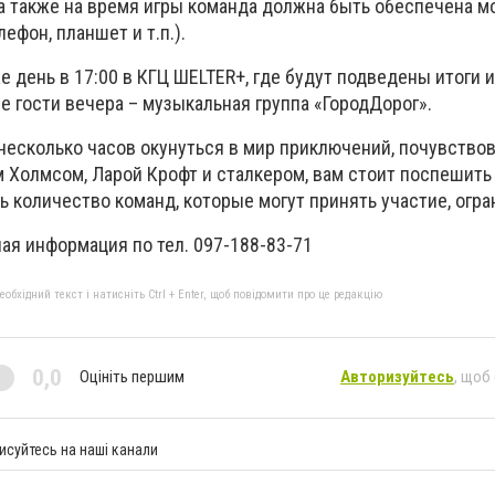
, а также на время игры команда должна быть обеспечена 
ефон, планшет и т.п.).
е день в 17:00 в КГЦ ШELTER+, где будут подведены итоги 
 гости вечера – музыкальная группа «ГородДорог».
 несколько часов окунуться в мир приключений, почувство
Холмсом, Ларой Крофт и сталкером, вам стоит поспешить
ь количество команд, которые могут принять участие, огра
ая информация по тел. 097-188-83-71
бхідний текст і натисніть Ctrl + Enter, щоб повідомити про це редакцію
0,0
Оцініть першим
Авторизуйтесь
, щоб
исуйтесь на наші канали