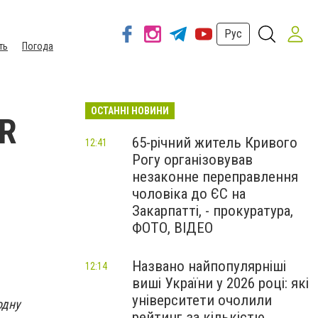
Рус
ть
Погода
ОСТАННІ НОВИНИ
ER
65-річний житель Кривого
12:41
Рогу організовував
незаконне переправлення
чоловіка до ЄС на
Закарпатті, - прокуратура,
ФОТО, ВІДЕО
Названо найпопулярніші
12:14
виші України у 2026 році: які
університети очолили
одну
рейтинг за кількістю