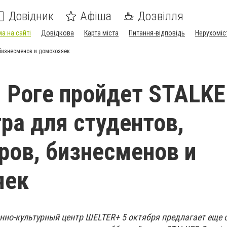
Довідник
Афіша
Дозвілля
а на сайті
Довідкова
Карта міста
Питання-відповідь
Нерухоміс
, бизнесменов и домохозяек
 Роге пройдет STALK
гра для студентов,
ров, бизнесменов и
яек
но-культурный центр ШELTER+ 5 октября предлагает еще 