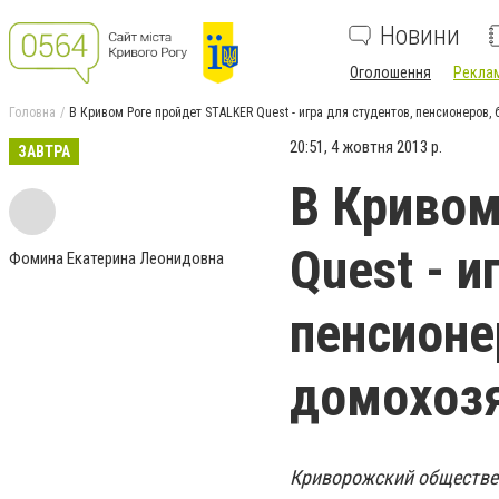
Новини
Оголошення
Реклам
Головна
В Кривом Роге пройдет STALKER Quest - игра для студентов, пенсионеров
20:51, 4 жовтня 2013 р.
ЗАВТРА
В Кривом
Quest - и
Фомина Екатерина Леонидовна
пенсионе
домохоз
Криворожский обществен