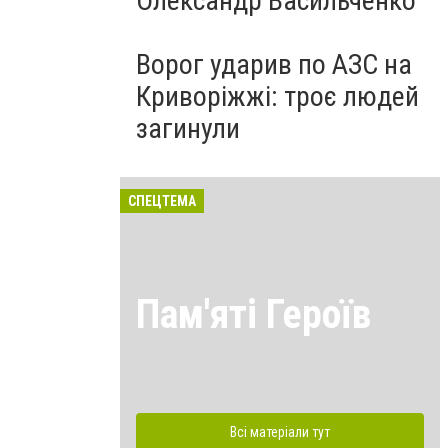
Олександр Васильченко
Ворог ударив по АЗС на
Криворіжжі: троє людей
загинули
СПЕЦТЕМА
Пам'яті Героїв
Всі матеріали тут