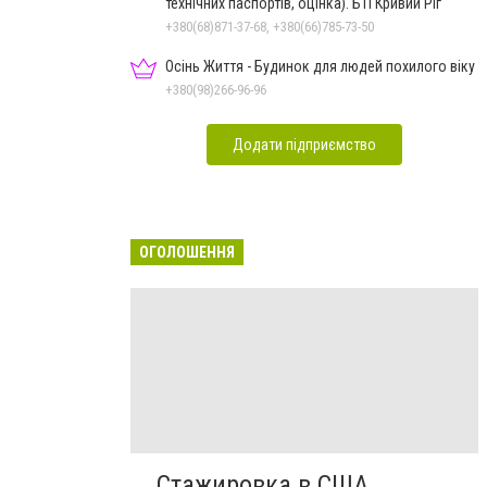
технічних паспортів, оцінка). БТІ Кривий Ріг
+380(68)871-37-68, +380(66)785-73-50
Осінь Життя - Будинок для людей похилого віку
+380(98)266-96-96
Додати підприємство
ОГОЛОШЕННЯ
Стажировка в США