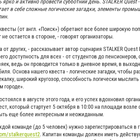
ярко и активно провести субботний день. STALKER Quest - 
тает в себе сложные логические загадки, элементы промы
лин.
квесты (от англ. «Поиск») обретают все более широкую по
 не остается в стороне, - говорят организаторы.
 от других,
- рассказывает автор сценария STALKER Quest
 его доступность для всех - от студентов до пенсионеров, 
ек, ведь он проводится только в дневное время, в выходн
иля. Основа нашего квеста - логические загадки, чтобы ра
калку, широкий кругозор, способность логически мыслить
м городе».
стоялся в августе этого года, и его успех вдохновил орган
ст, который стартует 5 октября в 10:00 на площади возле
быть еще более интересным и неожиданным.
ждой команде (до 5 человек) нужно зарегистрироваться в 
com/stalkerquest2
. Капитан команды должен иметь действу