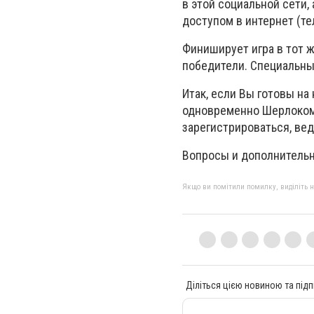
в этой социальной сети
доступом в интернет (тел
Финиширует игра в тот ж
победители. Специальные
Итак, если Вы готовы на
одновременно Шерлоком 
зарегистрироваться, вед
Вопросы и дополнительн
Якщо ви помітили помилку, виділіть нео
Діліться цією новиною та підп