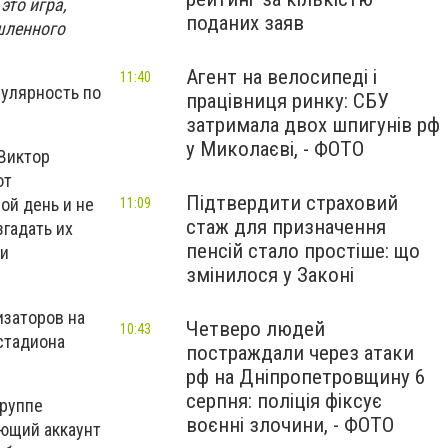
это игра,
поданих заяв
шленного
Агент на велосипеді і
11:40
пулярность по
працівниця ринку: СБУ
затримала двох шпигунів рф
у Миколаєві, - ФОТО
 Виктор
от
Підтвердити страховий
ой день и не
11:09
стаж для призначення
згадать их
пенсій стало простіше: що
 и
змінилося у Законі
изаторов на
Четверо людей
10:43
 стадиона
постраждали через атаки
рф на Дніпропетровщину 6
серпня: поліція фіксує
группе
воєнні злочини, - ФОТО
ющий аккаунт