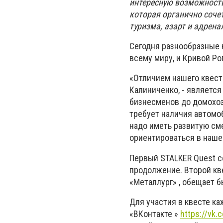
интересную возможность 
которая органично соче
туризма, азарт и адрена
Сегодня разнообразные 
всему миру, и Кривой Рог
«Отличием нашего квеста
Калиниченко,
- является
бизнесменов до домохозя
требует наличия автомоб
надо иметь развитую сме
ориентироваться в наше
Первый STALKER Quest со
продолжение. Второй кве
«Металлург» , обещает 
Для участия в квесте ка
«ВКонтакте »
https://vk.