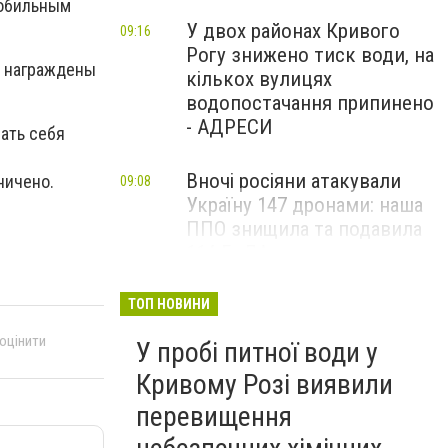
мобильным
У двох районах Кривого
09:16
Рогу знижено тиск води, на
и награждены
кількох вулицях
водопостачання припинено
- АДРЕСИ
вать себя
Вночі росіяни атакували
ничено.
09:08
Україну 147 дронами: наша
ППО знищила та подавила
114 БпЛА
Загальнонаціональна
ТОП НОВИНИ
09:00
хвилина мовчання: Україна
 оцінити
У пробі питної води у
вшановує пам’ять жертв
війни, - ВІДЕО
Кривому Розі виявили
перевищення