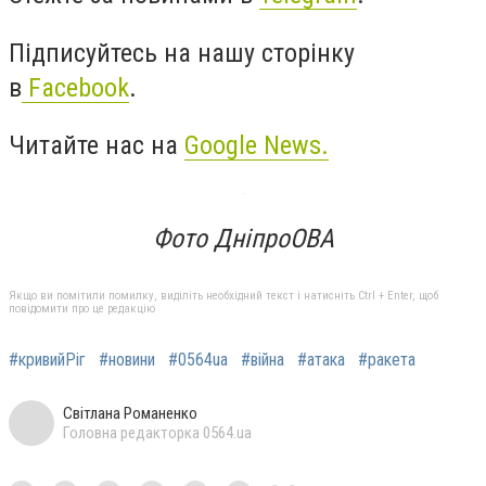
Підписуйтесь на нашу сторінку
в
Facebook
.
Читайте нас на
Google News.
Фото ДніпроОВА
Якщо ви помітили помилку, виділіть необхідний текст і натисніть Ctrl + Enter, щоб
повідомити про це редакцію
#кривийРіг
#новини
#0564ua
#війна
#атака
#ракета
Світлана Романенко
Головна редакторка 0564.ua