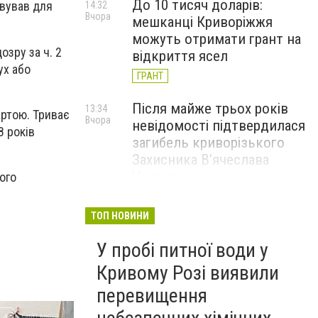
До 10 тисяч доларів:
овував для
14:32
Вчора
мешканці Криворіжжя
можуть отримати грант на
озру за ч. 2
відкриття ясел
ух або
ГРАНТ
Після майже трьох років
13:34
артою. Триває
Вчора
невідомості підтвердилася
8 років
загибель криворізького
Захисника В’ячеслава
Чучмая
ого
У Кривому Розі шукають
12:36
ТОП НОВИНИ
Вчора
орендаря для будівлі, яка
У пробі питної води у
знаходиться на балансі
театру ляльок: стартова
Кривому Розі виявили
ціна — 268 грн на місяць, -
перевищення
ФОТО