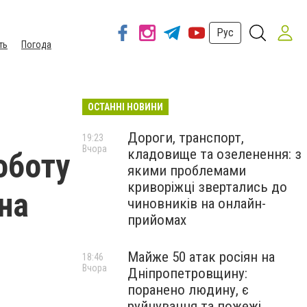
Рус
ть
Погода
ОСТАННІ НОВИНИ
Дороги, транспорт,
19:23
Вчора
кладовище та озеленення: з
оботу
якими проблемами
криворіжці звертались до
на
чиновників на онлайн-
прийомах
Майже 50 атак росіян на
18:46
Вчора
Дніпропетровщину:
поранено людину, є
руйнування та пожежі