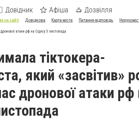
Довідник
Афіша
Дозвілля
а на сайті
Довідкова
Карта міста
Питання-відповідь
Нерухоміс
с дронової атаки рф на Одесу 5 листопада
имала тіктокера-
ста, який «засвітив» р
час дронової атаки рф 
листопада