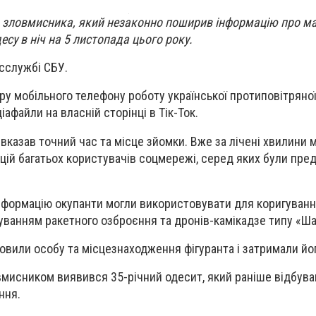
 зловмисника, який незаконно поширив інформацію про м
есу в ніч на 5 листопада цього року.
сслужбі СБУ.
еру мобільного телефону роботу української протиповітряно
іафайли на власній сторінці в Тік-Ток.
н вказав точний час та місце зйомки. Вже за лічені хвилини 
ій багатьох користувачів соцмережі, серед яких були пре
нформацію окупанти могли використовувати для коригуван
осуванням ракетного озброєння та дронів-камікадзе типу «Ш
овили особу та місцезнаходження фігуранта і затримали йо
вмисником виявився 35-річний одесит, який раніше відбув
ння.