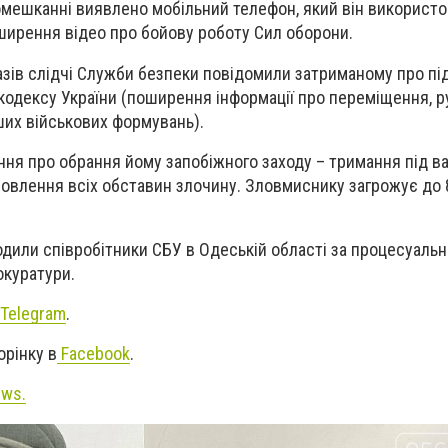
помешканні виявлено мобільний телефон, який він використ
ширення відео про бойову роботу Сил оборони.
азів слідчі Служби безпеки повідомили затриманому про під
 кодексу України (поширення інформації про переміщення, р
их військових формувань).
ння про обрання йому запобіжного заходу – тримання під в
овлення всіх обставин злочину. Зловмиснику загрожує до 
дили співробітники СБУ в Одеській області за процесуальн
окуратури.
Telegram
.
орінку в
Facebook
.
ews.