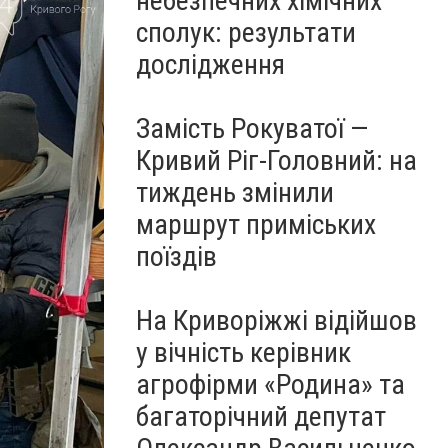
небезпечних хімічних
сполук: результати
дослідження
Замість Рокуватої —
Кривий Ріг-Головний: на
тиждень змінили
маршрут приміських
поїздів
На Криворіжжі відійшов
у вічність керівник
агрофірми «Родина» та
багаторічний депутат