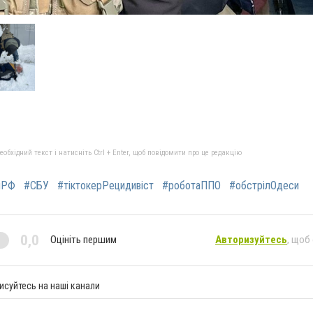
бхідний текст і натисніть Ctrl + Enter, щоб повідомити про це редакцію
яРФ
#СБУ
#тіктокерРецидивіст
#роботаППО
#обстрілОдеси
0,0
Оцініть першим
Авторизуйтесь
, щоб
исуйтесь на наші канали