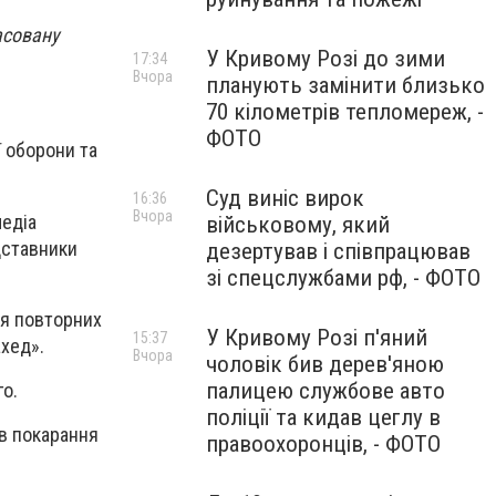
асовану
У Кривому Розі до зими
17:34
Вчора
планують замінити близько
70 кілометрів тепломереж, -
ФОТО
ї оборони та
Суд виніс вирок
16:36
Вчора
медіа
військовому, який
дставники
дезертував і співпрацював
зі спецслужбами рф, - ФОТО
ня повторних
У Кривому Розі п'яний
15:37
ахед».
Вчора
чоловік бив дерев'яною
палицею службове авто
го.
поліції та кидав цеглу в
ав покарання
правоохоронців, - ФОТО