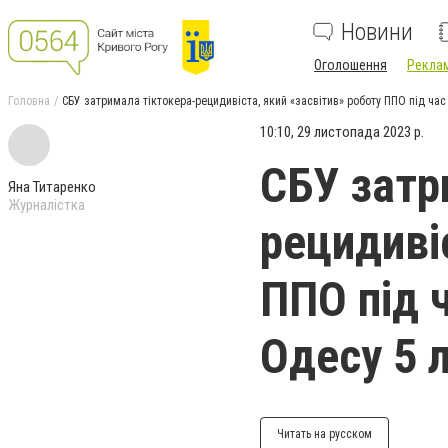
Новини
Оголошення
Реклам
Головна
СБУ затримала тіктокера-рецидивіста, який «засвітив» роботу ППО під ча
10:10, 29 листопада 2023 р.
СБУ затр
Яна Титаренко
Журналістка
рецидиві
ППО під 
Одесу 5 
Читать на русском