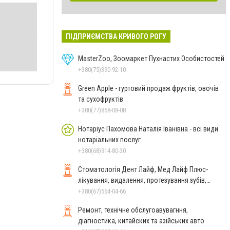
ПІДПРИЄМСТВА КРИВОГО РОГУ
MasterZoo, Зоомаркет Пухнастих Особистостей
+380(75)390-92-10
Green Apple - гуртовий продаж фруктів, овочів
та сухофруктів
+380(77)858-08-08
Нотаріус Пахомова Наталія Іванівна - всі види
нотаріальних послуг
+380(68)914-80-30
Стоматологія Дент Лайф, Мед Лайф Плюс-
лікування, видалення, протезування зубів,
виправлення прикусу
+380(67)564-04-66
Ремонт, технічне обслугоавувагння,
діагностика, китайских та азійських авто