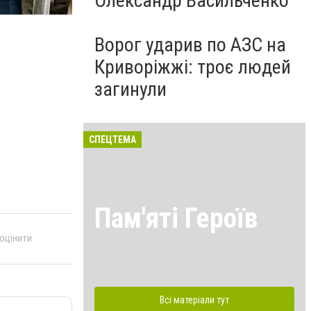
Олександр Васильченко
Ворог ударив по АЗС на
Криворіжжі: троє людей
загинули
СПЕЦТЕМА
Пам'яті Героїв
 оцінити
Всі матеріали тут