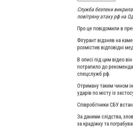
Служба безпеки викрила
повітряну атаку рф на Од
Про це повідомили в пре
Фігурант відзняв на кам
розмістив відповідні мед
В описі під цим відео ві
потрапило до рекомендац
спецслужб рф.
Отриману таким чином і
ударів по місту із заст
Співробітники СБУ встан
За даними слідства, зло
за крадіжку та пограбува