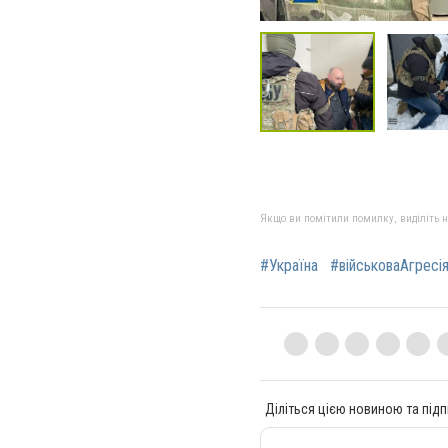
Якщо ви помітили помилку, виділіть нео
#Україна
#військоваАгресі
Діліться цією новиною та підп