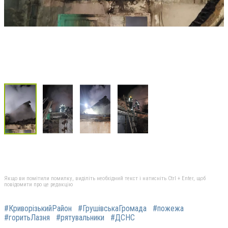
Якщо ви помітили помилку, виділіть необхідний текст і натисніть Ctrl + Enter, щоб
повідомити про це редакцію
#КриворізькийРайон
#ГрушівськаГромада
#пожежа
#горитьЛазня
#рятувальники
#ДСНС