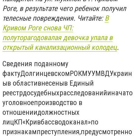
Роге, в результате чего ребенок получил
телесные повреждения.
Читайте:
В
Кривом Роге снова ЧП:
полуторагодовалая девочка упала в
открытый канализационный колодец
.
Сведения по
данному
факту
Долгинцевском
РО
КМУ
УМВД
Украин
ы
в области
внесены
в Единый
реестр
досудебных
расследований
и
начато
уголовное
производство в
отношении
должностных
лиц
КП
«
Кривбассводоканал
»
по
признакам
преступления
,
предусмотренно