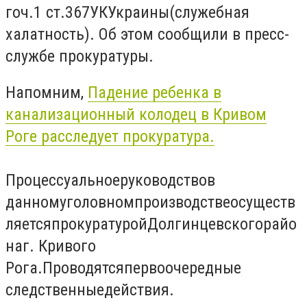
го
ч.1 ст.367
УК
Украины
(
служебная
халатность
)
. Об этом сообщили в пресс-
службе прокуратуры.
Напомним,
Падение ребенка в
канализационный колодец в Кривом
Роге расследует прокуратура.
Процессуальное
руководство
в
данном
уголовном
производстве
осуществ
ляется
прокуратурой
Долгинцевского
райо
на
г. Кривого
Рога.
Проводятся
первоочередные
следственные
действия
.