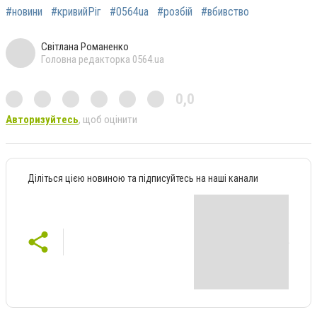
#новини
#кривийРіг
#0564ua
#розбій
#вбивство
Світлана Романенко
Головна редакторка 0564.ua
0,0
Авторизуйтесь
, щоб оцінити
Діліться цією новиною та підписуйтесь на наші канали