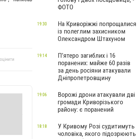
ФОТО
На Криворіжжі попрощалися
19:30
із полеглим захисником
Олександром Штахуном
П’ятеро загиблих і 16
19:14
 оцінити
поранених: майже 60 разів
за день росіяни атакували
Дніпропетровщину
Ворожі дрони атакували дві
19:06
громади Криворізького
району: є поранений
У Кривому Розі судитимуть
18:18
чоловіка, якого підозрюють