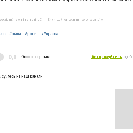
бхідний текст і натисніть Ctrl + Enter, щоб повідомити про це редакцію
.ua
#війна
#росія
#Україна
0,0
Оцініть першим
Авторизуйтесь
, щоб
исуйтесь на наші канали