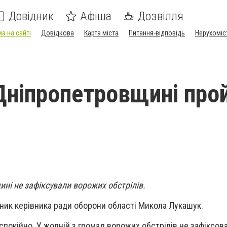
Довідник
Афіша
Дозвілля
а на сайті
Довідкова
Карта міста
Питання-відповідь
Нерухоміс
Дніпропетровщині про
ні не зафіксували ворожих обстрілів.
ник керівника ради оборони області Микола Лукашук.
 спокійно.
У жодній з громад ворожих обстрілів не зафіксова