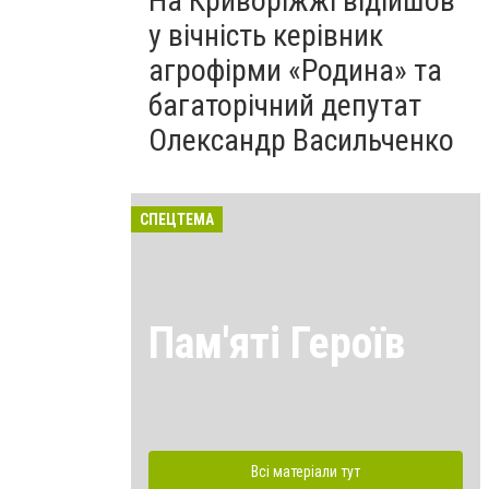
На Криворіжжі відійшов
у вічність керівник
агрофірми «Родина» та
багаторічний депутат
Олександр Васильченко
СПЕЦТЕМА
Пам'яті Героїв
Всі матеріали тут