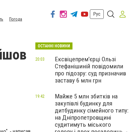
Рус
ть
Погода
ОСТАННІ НОВИНИ
йшов
Ексвіцепрем'єрці Ользі
20:03
Стефанішиній повідомили
про підозру: суд призначив
заставу 6 млн грн
Майже 5 млн збитків на
19:42
закупівлі будинку для
дитбудинку сімейного типу:
на Дніпропетровщині
судитимуть міського
голову і двох посадовиць, -
но", - написав