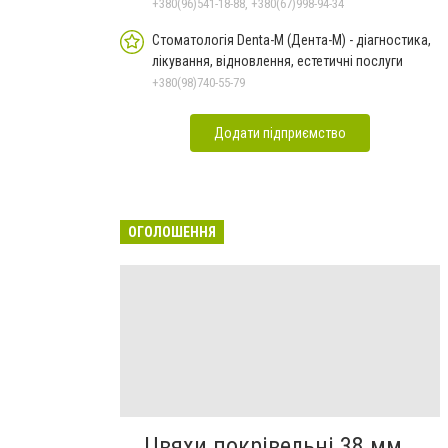
+380(96)541-18-88, +380(67)998-94-34
Стоматологія Denta-M (Дента-М) - діагностика,
лікування, відновлення, естетичні послуги
+380(98)740-55-79
Додати підприємство
ОГОЛОШЕННЯ
Цвяхи покрівельні 38 мм