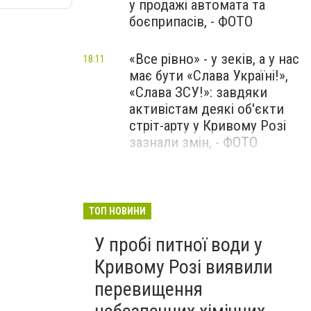
у продажі автомата та
боєприпасів, - ФОТО
«Все рівно» - у зеків, а у нас
18:11
має бути «Слава Україні!»,
«Слава ЗСУ!»: завдяки
активістам деякі об'єкти
стріт-арту у Кривому Розі
зазнали змін, - ФОТО
На Нікопольщині долають
15:26
аварію на магістральному
водогоні: людям доставили
ТОП НОВИНИ
десятки тонн питної води, -
У пробі питної води у
ФОТО
Кривому Розі виявили
перевищення