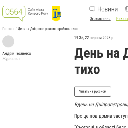
Новини
Оголошення
Реклам
Головна
День на Дніпропетровщині пройшов тихо
19:35, 22 червня 2023 р.
День на 
Андрій Тесленко
Журналіст
тихо
Читать на русском
Вдень на Дніпропетровщи
Про це повідомив заступ
"Сьогодні в області було