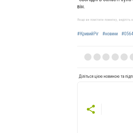
він.
Якщо ви помітили помилку, виділіть нео
#КривийРіг
#новини
#0564
Діліться цією новиною та підп