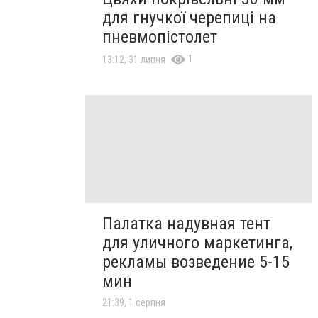
для гнучкої черепиці на
пневмопістолет
1
13:12, 31 липня
Палатка надувная тент
для уличного маркетинга,
рекламы возведение 5-15
мин
21:39, 1 серпня