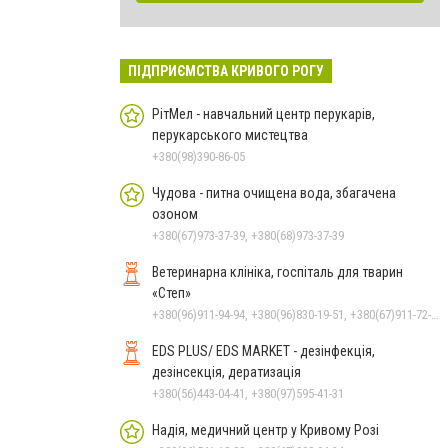
ПІДПРИЄМСТВА КРИВОГО РОГУ
РітМел - навчальний центр перукарів,
перукарського мистецтва
+380(98)390-86-05
Чудова - питна очищена вода, збагачена
озоном
+380(67)973-37-39, +380(68)973-37-39
Ветеринарна клініка, госпіталь для тварин
«Степ»
+380(96)911-94-94, +380(96)830-19-51, +380(67)911-72-72
EDS PLUS/ EDS MARKET - дезінфекція,
дезінсекція, дератизація
+380(56)443-04-41, +380(97)595-41-31
Надія, медичний центр у Кривому Розі