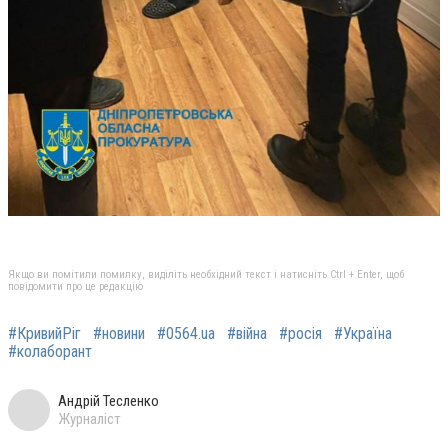
Якщо ви помітили помилку, виділіть необхідний текст і натисніть Ctrl + Enter, щоб
повідомити про це редакцію
#КривийРіг
#новини
#0564.ua
#війна
#росія
#Україна
#колаборант
Андрій Тесленко
Журналіст