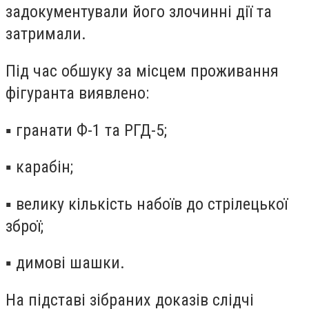
задокументували його злочинні дії та
затримали.
Під час обшуку за місцем проживання
фігуранта виявлено:
▪️ гранати Ф-1 та РГД-5;
▪️ карабін;
▪️ велику кількість набоїв до стрілецької
зброї;
▪️ димові шашки.
На підставі зібраних доказів слідчі