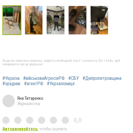
Якщо ви помітили помилку, виділіть необхідний текст і натисніть Ctrl + Enter, щоб
повідомити про це редакцію
#Україна
#військоваАгресіяРФ
#СБУ
#Дніпропетровщина
#зрадник
#агентРФ
#Укрзалізниця
Яна Титаренко
Журналістка
0,0
Авторизируйтесь
, чтобы оценить