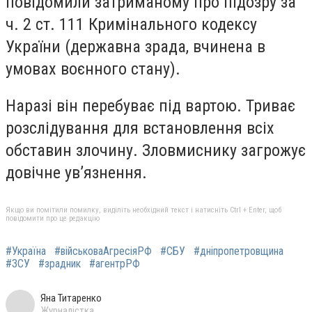
повідомили затриманому про підозру за
ч. 2 ст. 111 Кримінального кодексу
України (державна зрада, вчинена в
умовах воєнного стану).
Наразі він перебуває під вартою. Триває
розслідування для встановлення всіх
обставин злочину. Зловмиснику загрожує
довічне ув’язнення.
Якщо ви помітили помилку, виділіть необхідний текст і натисніть Ctrl + Enter, щоб
повідомити про це редакцію
#Україна
#військоваАгресіяРФ
#СБУ
#дніпропетровщина
#ЗСУ
#зрадник
#агентрРФ
Яна Титаренко
Журналістка