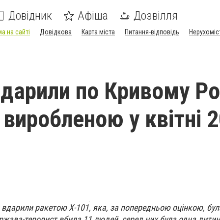
Довідник
Афіша
Дозвілля
а на сайті
Довідкова
Карта міста
Питання-відповідь
Нерухоміс
вдарили по Кривому Ро
 виробленою у квітні 
 вдарили ракетою Х-101, яка, за попередньою оцінкою, бу
Держава-терорист вбила 11 людей, серед них була одна дити