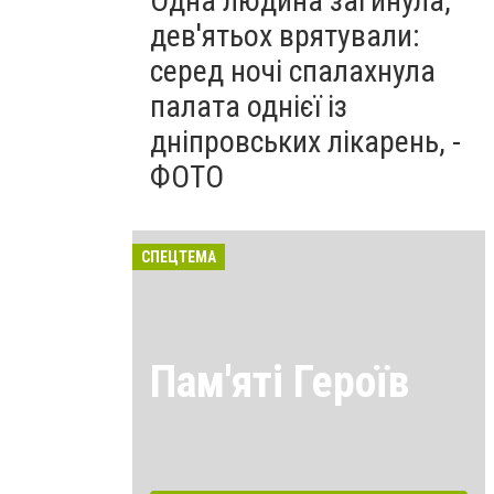
Одна людина загинула,
дев'ятьох врятували:
серед ночі спалахнула
палата однієї із
дніпровських лікарень, -
ФОТО
СПЕЦТЕМА
Пам'яті Героїв