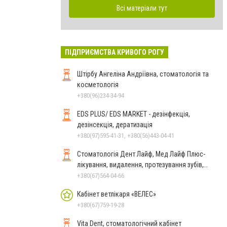
Всі матеріали тут
ПІДПРИЄМСТВА КРИВОГО РОГУ
Штірбу Ангеліна Андріївна, стоматологія та
косметологія
+380(96)234-34-94
EDS PLUS/ EDS MARKET - дезінфекція,
дезінсекція, дератизація
+380(97)595-41-31, +380(56)443-04-41
Стоматологія Дент Лайф, Мед Лайф Плюс-
лікування, видалення, протезування зубів,
виправлення прикусу
+380(67)564-04-66
Кабінет ветлікаря «ВЕЛЕС»
+380(67)759-19-28
Vita Dent, стоматологічний кабінет