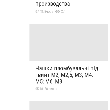
производства
27
07:48, Вчора
Чашки пломбувальні під
гвинт М2; М2,5; М3; М4;
М5; М6; М8
05:18, 28 липня