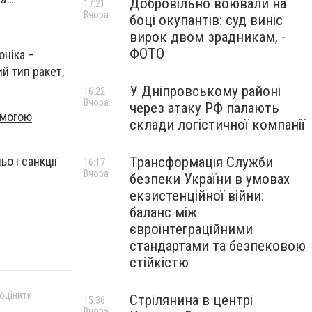
Добровільно воювали на
17:21
Вчора
боці окупантів: суд виніс
вирок двом зрадникам, -
ФОТО
оніка –
ий тип ракет,
У Дніпровському районі
16:22
Вчора
через атаку РФ палають
омогою
склади логістичної компанії
о і санкції
Трансформація Служби
16:17
Вчора
безпеки України в умовах
екзистенційної війни:
баланс між
євроінтеграційними
стандартами та безпековою
стійкістю
 оцінити
Стрілянина в центрі
15:36
Вчора