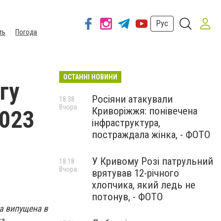
Рус
ть
Погода
ОСТАННІ НОВИНИ
гу
Росіяни атакували
18:38
Вчора
Криворіжжя: понівечена
2023
інфраструктура,
постраждала жінка, - ФОТО
У Кривому Розі патрульний
18:18
Вчора
врятував 12-річного
хлопчика, який ледь не
потонув, - ФОТО
ла випущена в
на…