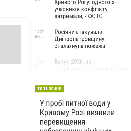
Кривого Рогу: одного з
учасників конфлікту
затримали, - ФОТО
Росіяни атакували
14:32
Вчора
Дніпропетровщину:
спалахнула пожежа
Вступ 2026: які
13:37
Вчора
спеціальності у вишах стали
найпопулярнішими за
кількістю поданих заяв
ТОП НОВИНИ
У пробі питної води у
Кривому Розі виявили
перевищення