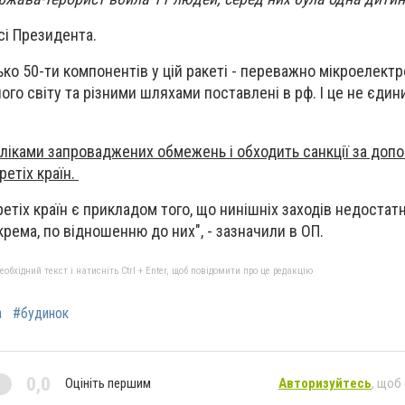
сі Президента.
ко 50-ти компонентів у цій ракеті - переважно мікроелектр
ного світу та різними шляхами поставлені в рф. І це не єдин
ліками запроваджених обмежень і обходить санкції за доп
ретіх країн.
тіх країн є прикладом того, що нинішніх заходів недостатнь
рема, по відношенню до них", - зазначили в ОП.
бхідний текст і натисніть Ctrl + Enter, щоб повідомити про це редакцію
а
#будинок
0,0
Оцініть першим
Авторизуйтесь
, щоб