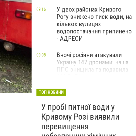
У двох районах Кривого
09:16
Рогу знижено тиск води, на
кількох вулицях
водопостачання припинено
- АДРЕСИ
Вночі росіяни атакували
09:08
Україну 147 дронами: наша
ППО знищила та подавила
114 БпЛА
Загальнонаціональна
ТОП НОВИНИ
09:00
хвилина мовчання: Україна
У пробі питної води у
вшановує пам’ять жертв
війни, - ВІДЕО
Кривому Розі виявили
перевищення