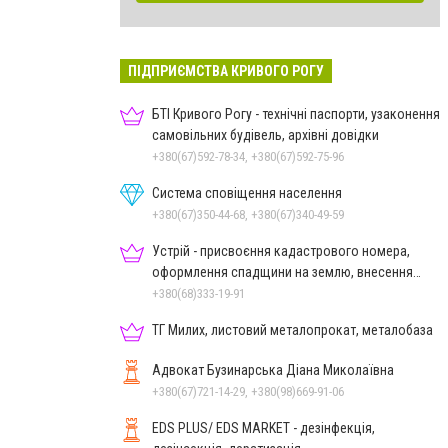
ПІДПРИЄМСТВА КРИВОГО РОГУ
БТІ Кривого Рогу - технічні паспорти, узаконення
самовільних будівель, архівні довідки
+380(67)592-78-34, +380(67)592-75-96
Система сповіщення населення
+380(67)350-44-68, +380(67)340-49-59
Устрій - присвоєння кадастрового номера,
оформлення спадщини на землю, внесення
змін до кадастру
+380(68)333-19-91
ТГ Милих, листовий металопрокат, металобаза
Адвокат Бузинарська Діана Миколаївна
+380(67)721-14-29, +380(98)669-91-06
EDS PLUS/ EDS MARKET - дезінфекція,