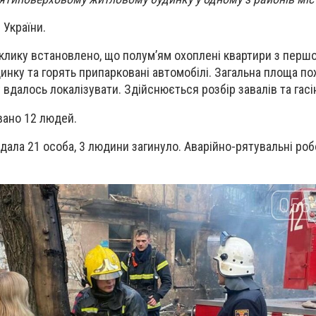
України.
клику встановлено, що полум’ям охоплені квартири з першо
динку та горять припарковані автомобілі. Загальна площа п
 вдалось локалізувати. Здійснюється розбір завалів та гас
ано 12 людей.
дала 21 особа, 3 людини загинуло.
Аварійно-рятувальні роб