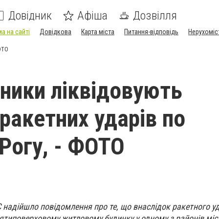
Довідник
Афіша
Дозвілля
а на сайті
Довідкова
Карта міста
Питання-відповідь
Нерухоміс
ФОТО
ники ліквідовують
 ракетних ударів по
Рогу, - ФОТО
 надійшло повідомлення про те, що внаслідок ракетного у
’ятиповерховому житловому будинку у одному з районів міст