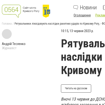
Новини
Оголошення
Реклам
Головна
Рятувальники ліквідовують наслідки ракетних ударів по Кривому Рогу, - 
10:15, 13 червня 2023 р.
Рятуваль
Андрій Тесленко
Журналіст
наслідки
Кривому 
Читать на русском
Вночі 13 червня до ДСНС
відбулося загорання в п