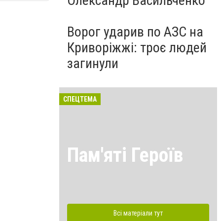
Олександр Васильченко
Ворог ударив по АЗС на
Криворіжжі: троє людей
загинули
СПЕЦТЕМА
Пам'яті Героїв
Всі матеріали тут