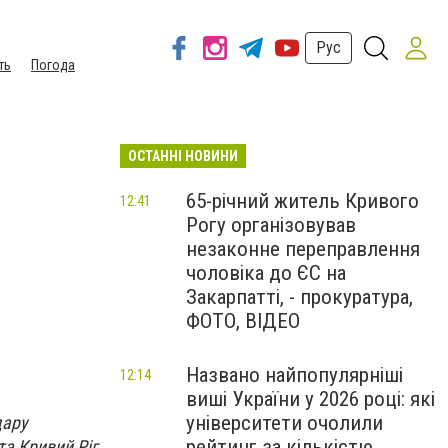
Рус
ть
Погода
ОСТАННІ НОВИНИ
65-річний житель Кривого
12:41
Рогу організовував
незаконне переправлення
чоловіка до ЄС на
Закарпатті, - прокуратура,
ФОТО, ВІДЕО
Названо найпопулярніші
12:14
виші України у 2026 році: які
університети очолили
дару
рейтинг за кількістю
а Кривий Ріг.