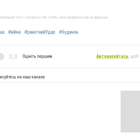
бхідний текст і натисніть Ctrl + Enter, щоб повідомити про це редакцію
ua
#війна
#ракетнийУдар
#будинок
0,0
Оцініть першим
Авторизуйтесь
, щоб
исуйтесь на наші канали