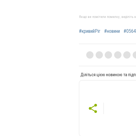
Якщо ви помітили помилку, виділіть нео
#кривийРіг
#новини
#0564
Діліться цією новиною та підп