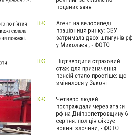
поданих заяв
Агент на велосипеді і
го по п’ятий
11:40
працівниця ринку: СБУ
ожежі склала
затримала двох шпигунів рф
іння пожежі.
у Миколаєві, - ФОТО
Підтвердити страховий
11:09
оти
стаж для призначення
пенсій стало простіше: що
змінилося у Законі
Четверо людей
10:43
постраждали через атаки
рф на Дніпропетровщину 6
серпня: поліція фіксує
воєнні злочини, - ФОТО