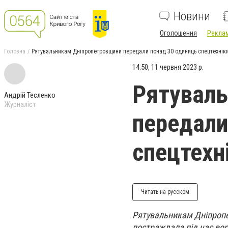
Новини
Оголошення
Реклам
Головна
Рятувальникам Дніпропетровщини передали понад 30 одиниць спецтехніки
14:50, 11 червня 2023 р.
Рятувал
Андрій Тесленко
Журналіст
передали
спецтехн
Читать на русском
Рятувальникам Дніпропет
постраждала під час во