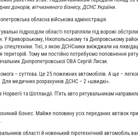
них донорів, вітчизняного бізнесу, ДСНС України.
опетровська обласна військова адміністрація.
тувальні підрозділи області потрапляли під ворожі обстріл
 У Криворізькому, Нікопольському та Дніпровському райо
 спецтехніки. Тієї, з якою ДСНСники виїжджали на ліквідац
ня територій. Тому ми постійно потребуємо поповнення рят
начальник Дніпропетровської ОВА Сергій Лисак.
омога – суттєва. Це 25 пожежних автомобілів. А ще – легко
.
Для медичних розрахунків ДСНС – 2 «швидкі».
 Норвегії та Шотландії. П’ять авто рятувальникам направил
изняний бізнес. Майже половину усіх переданих автівок пр
.
вальників області й новенький піротехнічний автомобіль ва