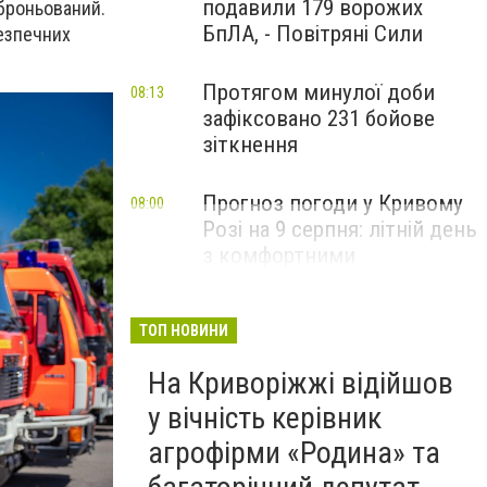
подавили 179 ворожих
 броньований.
БпЛА, - Повітряні Сили
езпечних
Протягом минулої доби
08:13
зафіксовано 231 бойове
зіткнення
Прогноз погоди у Кривому
08:00
Розі на 9 серпня: літній день
з комфортними
температурами
ТОП НОВИНИ
На Криворіжжі відійшов
у вічність керівник
агрофірми «Родина» та