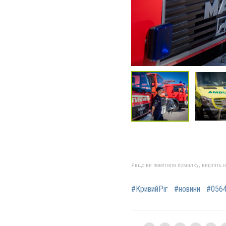
Якщо ви помітили помилку, виділіть нео
#КривийРіг
#новини
#0564