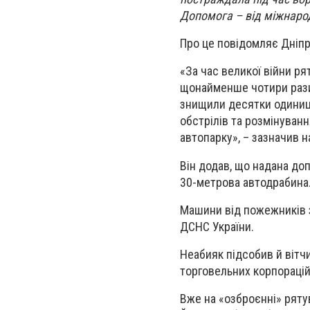
Допомога – від міжнарод
Про це повідомляє Дніпр
«За час великої війни ря
щонайменше чотири рази.
знищили десятки одиниць
обстрілів та розмінуван
автопарку», – зазначив 
Він додав, що надана доп
30-метрова автодрабина
Машини від пожежників з
ДСНС України.
Неабияк підсобив й вітч
торговельних корпорацій
Вже на «озброєнні» ряту