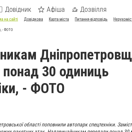
Довідник
Афіша
Дозвілля
а на сайті
Довідкова
Карта міста
Питання-відповідь
Нерухоміс
, - ФОТО
ьникам Дніпропетровщ
 понад 30 одиниць
іки, - ФОТО
ровської області поповнили автопарк спецтехніки. Замість
рожих ракетних атак. Надзвичайникам передали понад 30