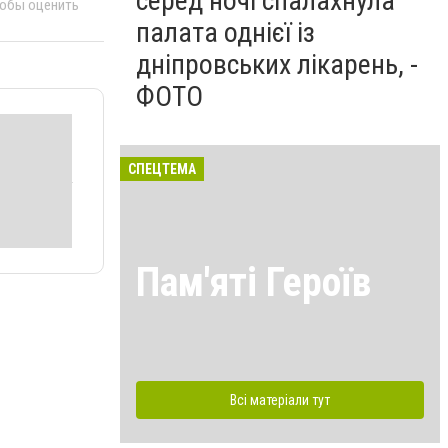
серед ночі спалахнула
тобы оценить
палата однієї із
дніпровських лікарень, -
ФОТО
СПЕЦТЕМА
Пам'яті Героїв
Всі матеріали тут