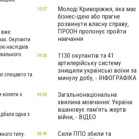
Молоді Криворіжжя, яка має
10:07
бізнес-ідею або прагне
розвинути власну справу,
ПРООН пропонує пройти
и вже
навчання
нах. Окупанти
ію наслідків
увального
1130 окупантів та 41
09:28
артилерійську систему
знищили українські воїни за
ві спецавто та
минулу добу, - ІНФОГРАФІКА
и колеги з
Загальнонаціональна
09:00
хвилина мовчання: Україна
вшановує пам’ять жертв
идбала одна з
війни, - ВІДЕО
Сили ППО збили та
жкого типу.
08:49