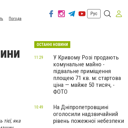
Рус
ть
Погода
ОСТАННІ НОВИНИ
ини
У Кривому Розі продають
11:29
комунальне майно -
підвальне приміщення
площею 71 кв. м: стартова
ціна — майже 50 тисяч, -
ФОТО
На Дніпропетровщині
10:49
оголосили надзвичайний
рівень пожежної небезпеки
 тієї, яка
 машин.