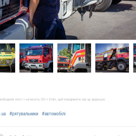
бхідний текст і натисніть Ctrl + Enter, щоб повідомити про це редакцію
.ua
#рятувальники
#автомобілі