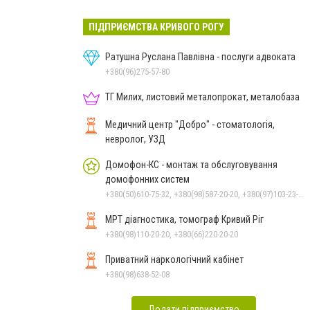
ПІДПРИЄМСТВА КРИВОГО РОГУ
Ратушна Руслана Павлівна - послуги адвоката
+380(96)275-57-80
ТГ Милих, листовий металопрокат, металобаза
Медичний центр "Добро" - стоматологія,
невролог, УЗД
Домофон-КС - монтаж та обслуговування
домофонних систем
+380(50)610-75-32, +380(98)587-20-20, +380(97)103-23-23
МРТ діагностика, томограф Кривий Ріг
+380(98)110-20-20, +380(66)220-20-20
Приватний наркологічний кабінет
+380(98)638-52-08
Додати підприємство