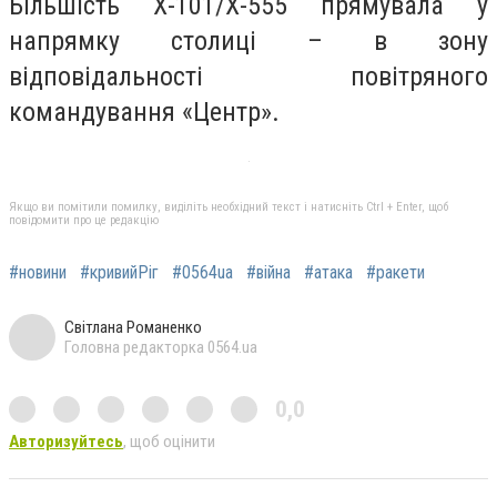
Більшість Х-101/Х-555 прямувала у
напрямку столиці – в зону
відповідальності повітряного
командування «Центр».
Якщо ви помітили помилку, виділіть необхідний текст і натисніть Ctrl + Enter, щоб
повідомити про це редакцію
#новини
#кривийРіг
#0564ua
#війна
#атака
#ракети
Світлана Романенко
Головна редакторка 0564.ua
0,0
Авторизуйтесь
, щоб оцінити