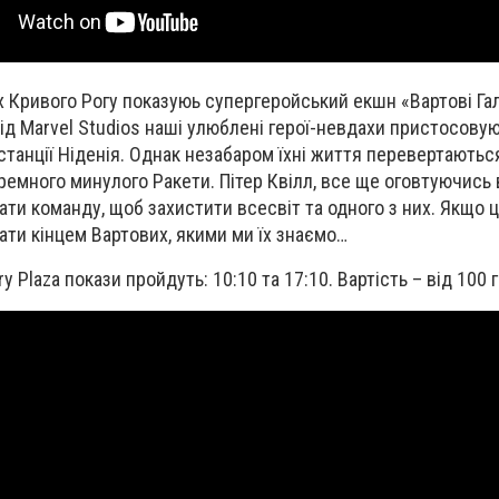
х Кривого Рогу показуюь супергеройський екшн «Вартові Гал
від Marvel Studios наші улюблені герої-невдахи пристосову
станції Ніденія. Однак незабаром їхні життя перевертаються 
ремного минулого Ракети. Пітер Квілл, все ще оговтуючись 
ати команду, щоб захистити всесвіт та одного з них. Якщо ц
ати кінцем Вартових, якими ми їх знаємо…
y Plaza покази пройдуть: 10:10 та 17:10. Вартість – від 100 г