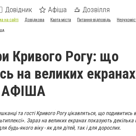
Довідник
Афіша
Дозвілля
а на сайті
Довідкова
Карта міста
Питання-відповідь
Нерухоміс
ІША
ри Кривого Рогу: що
сь на великих екранах
 - АФІША
шканці та гості Кривого Рогу цікавляться, що подивитись в
льтиплексі». Зараз на великих екранах показують декілька
я будь-якого віку - як для дітей, так і для дорослих.