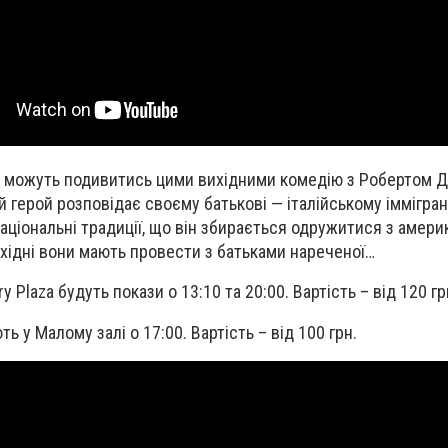
та можуть подивитись цими вихідними комедію з Робертом Д
ий герой розповідає своєму батькові — італійському іммігран
аціональні традиції, що він збирається одружитися з амери
ихідні вони мають провести з батьками нареченої…
y Plaza будуть покази о 13:10 та 20:00. Вартість – від 120 гр
ь у Малому залі о 17:00. Вартість – від 100 грн.