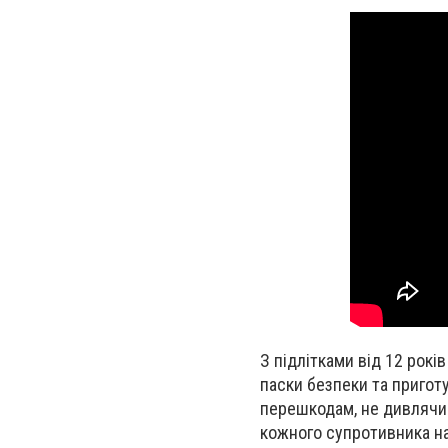
З підлітками від 12 рок
паски безпеки та пригот
перешкодам, не дивлячись
кожного супротивника на