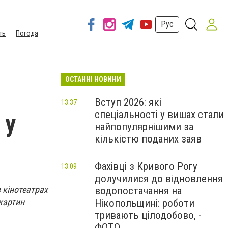
Рус
ть
Погода
ОСТАННІ НОВИНИ
Вступ 2026: які
13:37
спеціальності у вишах стали
 у
найпопулярнішими за
кількістю поданих заяв
Фахівці з Кривого Рогу
13:09
долучилися до відновлення
 кінотеатрах
водопостачання на
 картин
Нікопольщині: роботи
тривають цілодобово, -
ФОТО