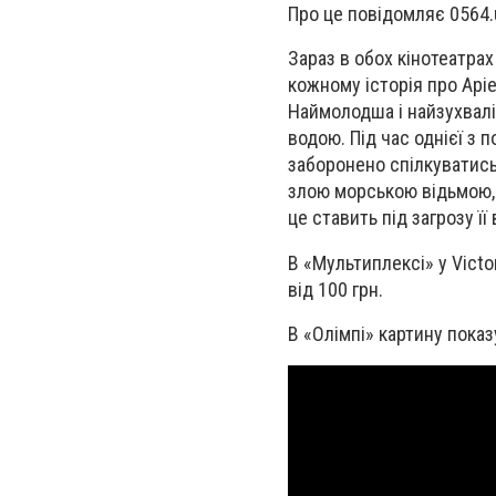
Про це повідомляє 0564.
Зараз в обох кінотеатра
кожному історія про Аріе
Наймолодша і найзухвалі
водою. Під час однієї з
заборонено спілкуватись 
злою морською відьмою, У
це ставить під загрозу ї
В «Мультиплексі» у Victor
від 100 грн.
В «Олімпі» картину показу