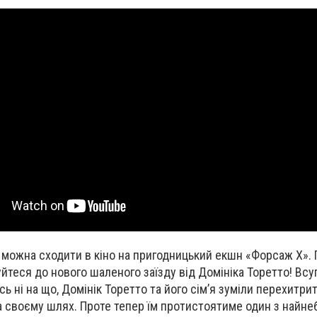
ів можна сходити в кіно на пригодницький екшн «Форсаж Х».
уйтеся до нового шаленого заїзду від Домініка Торетто! Вс
 ні на що, Домінік Торетто та його сім’я зуміли перехитрит
 своєму шлях. Проте тепер їм протистоятиме один з найн