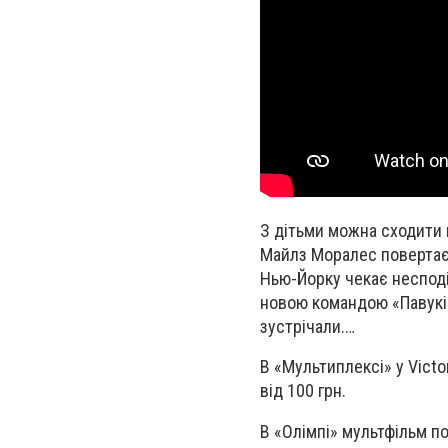
З дітьми можна сходити в
Майлз Моралес повертаєть
Нью-Йорку чекає несподів
новою командою «Павуків
зустрічали.…
В «Мультиплексі» у Victor
від 100 грн.
В «Олімпі» мультфільм пок