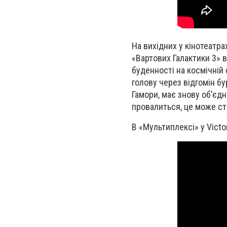
На вихідних у кінотеатра
«Вартових Галактики 3» 
буденності на космічній 
голову через відгомін бу
Гамори, має знову об’єдн
провалиться, це може ст
В «Мультиплексі» у Victor