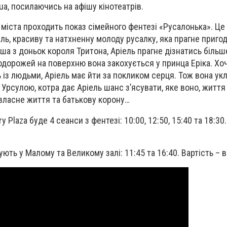
ua, посилаючись на афішу кінотеатрів.
х міста проходить показ сімейного фентезі «Русалонька». Це
ль, красиву та натхненну молоду русалку, яка прагне пригод
ша з доньок короля Тритона, Аріель прагне дізнатись більше
 подорожей на поверхню вона закохується у принца Еріка. Хо
із людьми, Аріель має йти за покликом серця. Тож вона укл
рсулою, котра дає Аріель шанс з’ясувати, яке воно, життя 
ї власне життя та батькову корону…
y Plaza буде 4 сеанси з фентезі: 10:00, 12:50, 15:40 та 18:30.
ють у Малому та Великому залі: 11:45 та 16:40. Вартість – в