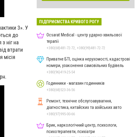
ПІДПРИЄМСТВА КРИВОГО РОГУ
актики 3». У
ються до
Ocsarat Medical - центр ударно-хвильової
терапії
з ніг на
+380(68)481-72-72, +380(99)481-72-72
від втрати
я місія
Приватне БТІ, оцінка нерухомості, кадастрові
номери, узаконення самовільних будівель
+380(96)419-25-54
рн.
Годинники - магазин годинників
+380(68)523-36-56
Ремонт, технічне обслугоавувагння,
діагностика, китайских та азійських авто
+380(97)995-00-66
Брик, наркологічний центр, психологи,
психотерапевти, психіатри