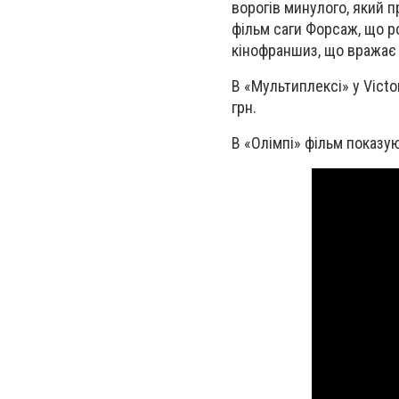
ворогів минулого, який 
фільм саги Форсаж, що р
кінофраншиз, що вражає 
В «Мультиплексі» у Victor
грн.
В «Олімпі» фільм показую