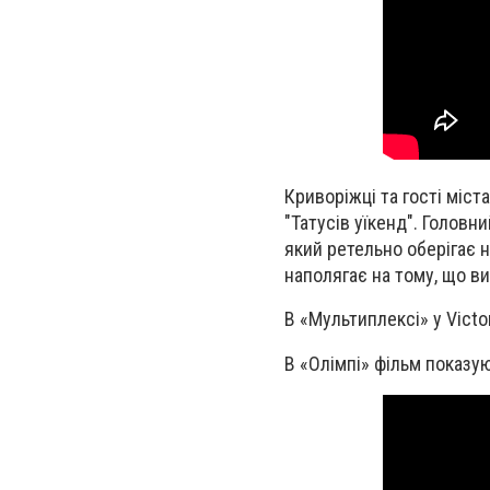
Криворіжці та гості міс
"Татусів уїкенд". Головн
який ретельно оберігає н
наполягає на тому, що в
В «Мультиплексі» у Victor
В «Олімпі» фільм показуют