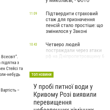
у Миколаєві, - ФОТО
Підтвердити страховий
11:09
стаж для призначення
пенсій стало простіше: що
змінилося у Законі
Четверо людей
10:43
постраждали через атаки
рф на Дніпропетровщину 6
 Всесвіт".
серпня: поліція фіксує
 підлітка з
воєнні злочини, - ФОТО
вен Стейсі та
коли-небудь
ТОП НОВИНИ
У двох районах Кривого
09:16
У пробі питної води у
Рогу знижено тиск води, на
 Вартість –
кількох вулицях
Кривому Розі виявили
водопостачання припинено
перевищення
- АДРЕСИ