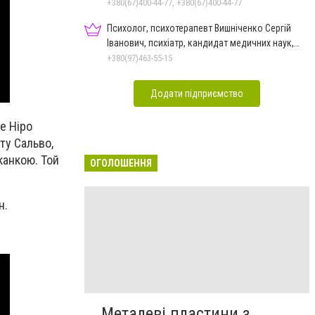
+380(67)400-44-77, +380(67)400-44-77
Психолог, психотерапевт Вишніченко Сергій
Іванович, психіатр, кандидат медичних наук,
доцент
+380(97)463-55-15
Додати підприємство
е Ніро
ту Сальво,
канкою. Той
ОГОЛОШЕННЯ
н.
Металеві пластини з