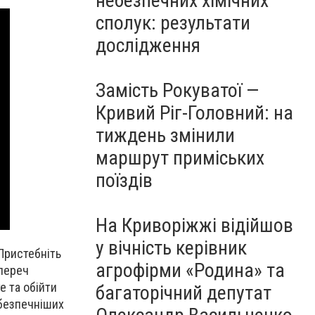
небезпечних хімічних
сполук: результати
дослідження
Замість Рокуватої —
Кривий Ріг-Головний: на
тиждень змінили
маршрут приміських
поїздів
На Криворіжжі відійшов
у вічність керівник
 Пристебніть
агрофірми «Родина» та
упереч
е та обійти
багаторічний депутат
ебезпечніших