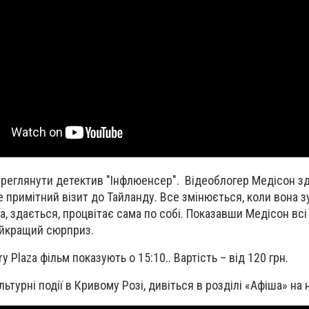
ереглянути детектив "Інфлюенсер". Відеоблогер Медісон з
 примітний візит до Тайланду. Все змінюється, коли вона з
а, здається, процвітає сама по собі. Показавши Медісон вс
айкращий сюрприз.
y Plaza фільм показують о 15:10.. Вартість – від 120 грн.
льтурні події в Кривому Розі, дивіться в розділі «Афіша» н