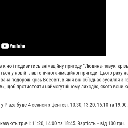
 кіно і подивитись анімаційну пригоду "Людина-павук: крізь
ся у новій главі епічної анімаційної пригоди! Цього разу на
ана подорож крізь Всесвіт, в якій він об’єднає зусилля з Г
», щоб протистояти наймогутнішому лиходію, якого вони 
y Plaza буде 4 сеанси з фентезі: 10:30, 13:20, 16:10 та 19:00.
азують тричі: 11:20, 14:00 та 18:45. Вартість – від 100 грн.