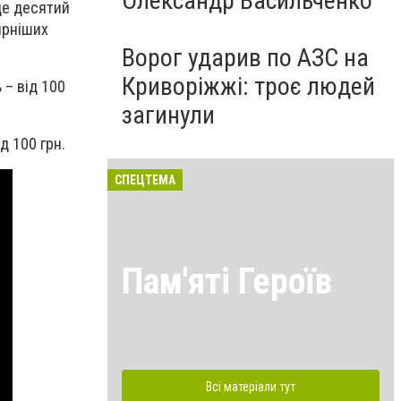
Олександр Васильченко
це десятий
ярніших
Ворог ударив по АЗС на
Криворіжжі: троє людей
 – від 100
загинули
д 100 грн.
СПЕЦТЕМА
Пам'яті Героїв
Всі матеріали тут