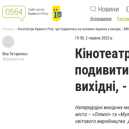
Новини
Оголошення
Реклам
Головна
Кінотеатри Кривого Рогу: що подивитись на великих екранах у вихідні, - АФ
19:50, 2 червня 2023 р.
Кінотеат
Яна Титаренко
Журналістка
подивити
вихідні,
Напередодні вихідних ме
міста – «Олімпі» та «Му
світового виробництва дл