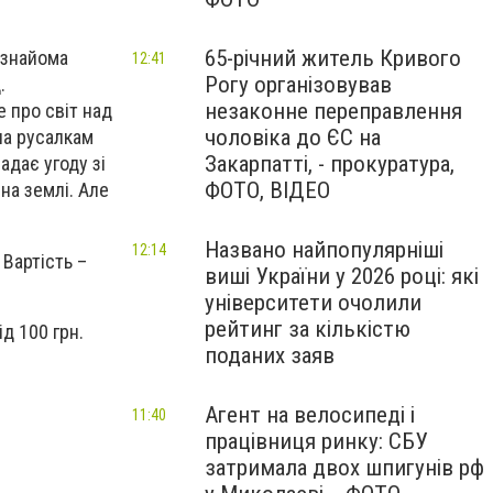
65-річний житель Кривого
 знайома
12:41
Рогу організовував
.
незаконне переправлення
 про світ над
чоловіка до ЄС на
ча русалкам
Закарпатті, - прокуратура,
адає угоду зі
ФОТО, ВІДЕО
на землі. Але
Названо найпопулярніші
12:14
 Вартість –
виші України у 2026 році: які
університети очолили
рейтинг за кількістю
ід 100 грн.
поданих заяв
Агент на велосипеді і
11:40
працівниця ринку: СБУ
затримала двох шпигунів рф