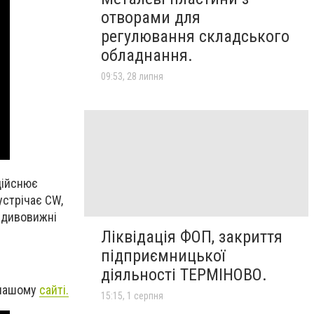
отворами для
регулювання складського
обладнання.
09:53, 28 липня
дійснює
устрічає CW,
і дивовижні
Ліквідація ФОП, закриття
підприємницької
діяльності ТЕРМІНОВО.
а нашому
сайті.
15:15, 1 серпня