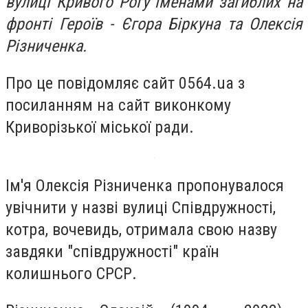
вулиці Кривого Рогу іменами загиблих на
фронті Героїв - Єгора Біркуна та Олексія
Різниченка.
Про це повідомляє сайт 0564.ua з
посиланням на сайт виконкому
Криворізької міської ради.
Ім'я Олексія Різниченка пропонувалося
увічнити у назві вулиці Співдружності,
котра, вочевидь, отримала свою назву
завдяки "співдружності" країн
колишнього СРСР.