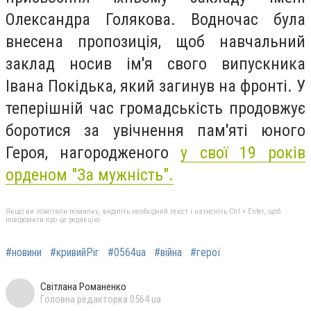
Олександра Голякова. Водночас була
внесена пропозиція, щоб навчальний
заклад носив ім'я свого випускника
Івана Покідька, який загинув на фронті. У
теперішній час громадськість продовжує
боротися за увічнення пам'яті юного
Героя, нагородженого
у свої 19 років
орденом "За мужність".
Якщо ви помітили помилку, виділіть необхідний текст і натисніть Ctrl + Enter, щоб
повідомити про це редакцію
#новини
#кривийРіг
#0564ua
#війна
#герої
Світлана Романенко
Головна редакторка 0564.ua