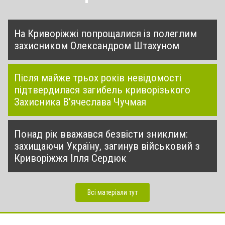
На Криворіжжі попрощалися із полеглим
захисником Олександром Штахуном
Після майже трьох років невідомості
підтвердилася загибель криворізького
Захисника В’ячеслава Чучмая
Понад рік вважався безвісти зниклим:
захищаючи Україну, загинув військовий з
Криворіжжя Ілля Сердюк
Всі матеріали тут