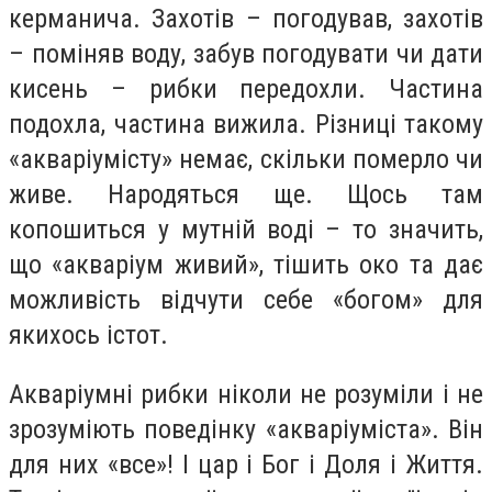
керманича. Захотів – погодував, захотів
– поміняв воду, забув погодувати чи дати
кисень – рибки передохли. Частина
подохла, частина вижила. Різниці такому
«акваріумісту» немає, скільки померло чи
живе. Народяться ще. Щось там
копошиться у мутній воді – то значить,
що «акваріум живий», тішить око та дає
можливість відчути себе «богом» для
якихось істот.
Акваріумні рибки ніколи не розуміли і не
зрозуміють поведінку «акваріуміста». Він
для них «все»! І цар і Бог і Доля і Життя.