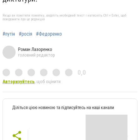
Якщо ви помітили помилку, виділіть необхідний текст і натисніть Ctrl + Enter, щоб
повідомити про це редакцію
#путін
#росія
#Федоренко
Роман Лазоренко
головний редактор
0,0
Авторизуйтесь
, щоб оцінити
Діліться цією новиною та підписуйтесь на наші канали