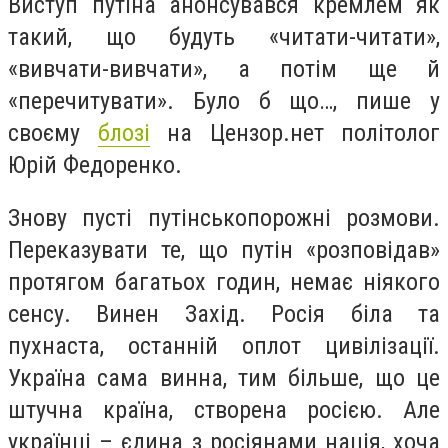
Виступ путіна анонсувався кремлем як
такий, що будуть «читати-читати»,
«вивчати-вивчати», а потім ще й
«перечитувати». Було б що…, пише у
своєму
блозі
на Цензор.нет політолог
Юрій Федоренко.
Знову пусті путінськопорожні розмови.
Переказувати те, що путін «розповідав»
протягом багатьох годин, немає ніякого
сенсу. Винен Захід. Росія біла та
пухнаста, останній оплот цивілізації.
Україна сама винна, тим більше, що це
штучна країна, створена росією. Але
українці – єдина з росіянами нація, хоча