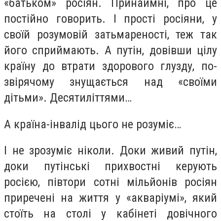
«батьком» росіян. Принаймні, про це
постійно говорить. І прості росіяни, у
своїй розумовій затьмареності, теж так
його сприймають. А путін, довівши цілу
країну до втрати здорового глузду, по-
звірячому знущається над «своїми
дітьми». Десятиліттями…
А країна-інвалід цього не розуміє…
І не зрозуміє ніколи. Доки живий путін,
доки путінські прихвостні керують
росією, півтори сотні мільйонів росіян
приречені на життя у «акваріумі», який
стоїть на столі у кабінеті довічного