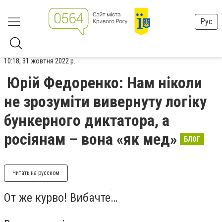
Рус
10:18, 31 жовтня 2022 р.
Юрій Федоренко: Нам ніколи
не зрозуміти вивернуту логіку
бункерного диктатора, а
росіянам – вона «як мед»
БЛОГ
Читать на русском
От же курво! Вибачте…