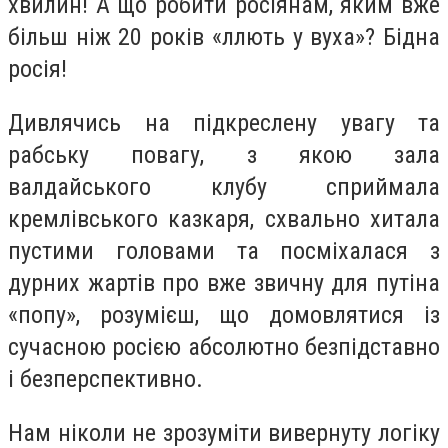
хвилин! А що робити росіянам, яким вже
більш ніж 20 років «ллють у вуха»? Бідна
росія!
Дивлячись на підкреслену увагу та
рабську повагу, з якою зала
валдайського клубу сприймала
кремлівського казкаря, схвально хитала
пустими головами та посміхалася з
дурних жартів про вже звичну для путіна
«попу», розумієш, що домовлятися із
сучасною росією абсолютно безпідставно
і безперспективно.
Нам ніколи не зрозуміти вивернуту логіку