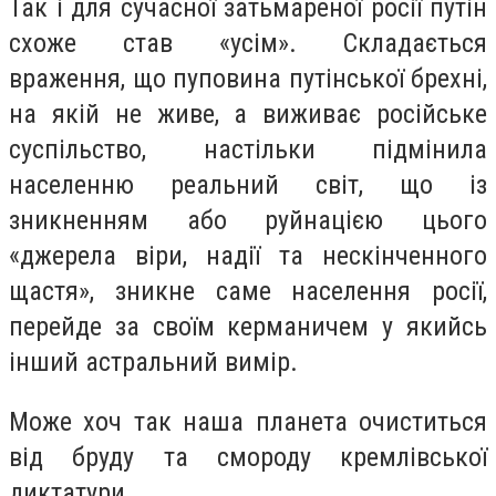
Так і для сучасної затьмареної росії путін
схоже став «усім». Складається
враження, що пуповина путінської брехні,
на якій не живе, а виживає російське
суспільство, настільки підмінила
населенню реальний світ, що із
зникненням або руйнацією цього
«джерела віри, надії та нескінченного
щастя», зникне саме населення росії,
перейде за своїм керманичем у якийсь
інший астральний вимір.
Може хоч так наша планета очиститься
від бруду та смороду кремлівської
диктатури.