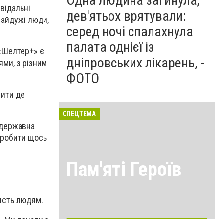
Одна людина загинула,
відальні
дев'ятьох врятували:
байдужі люди,
серед ночі спалахнула
палата однієї із
 «Шелтер+» є
дніпровських лікарень, -
ми, з різним
ФОТО
рити де
СПЕЦТЕМА
недержавна
 зробити щось
Пам'яті Героїв
ристь людям.