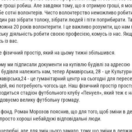
це гроші робиш. Але завдяки тому, що я отримую гроші, я м
бе сотні волонтерів. Чисто волонтерство неможливо робит
ин раз зібрати толоку, зібрати людей і піти поприбирати. Т
можна 20 років волонтерити. І це важливо розуміти, що нам
ьку діяльність робити своєю професією, комусь із нас. Якщ
ь із вас.
е фізичний простір, який на цьому тижні збільшився.
ому ми підписали документи на купівлю будівлі за адресою
 будівля належить нам, тепер Армавірська, 28 - це Культурн
авірська,24 - це гуманітарний центр на сьогодні для пересе
дей, які потребують чогось ще. Наш фізичний простір прост
аходиться стадіон футбольного клубу «Пенуел», який теж є 
удовуємо велику футбольну громаду.
 фонд. Роман Морозов пояснив, що для того, щоб зміни в д
 просто хороші небайдужі відповідальні люди.
рацелюбні, але для змін цього замало, тому що зміни в держа