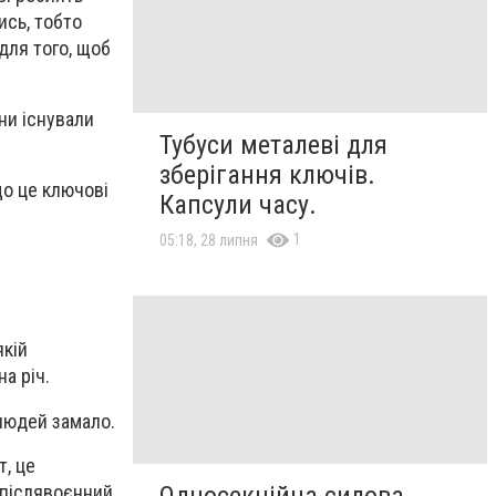
ись, тобто
для того, щоб
ни існували
Тубуси металеві для
зберігання ключів.
що це ключові
Капсули часу.
1
05:18, 28 липня
якій
а річ.
людей замало.
т, це
 післявоєнний