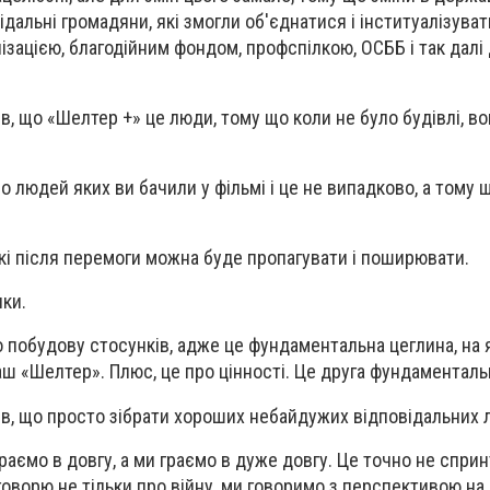
дальні громадяни, які змогли об'єднатися і інституалізуват
зацією, благодійним фондом, профспілкою, ОСББ і так далі 
, що «Шелтер +» це люди, тому що коли не було будівлі, во
 людей яких ви бачили у фільмі і це не випадково, а тому 
які після перемоги можна буде пропагувати і поширювати.
ки.
 побудову стосунків, адже це фундаментальна цеглина, на 
ш «Шелтер». Плюс, це про цінності. Це друга фундаментальн
в, що просто зібрати хороших небайдужих відповідальних 
раємо в довгу, а ми граємо в дуже довгу. Це точно не сприн
говорю не тільки про війну, ми говоримо з перспективою на