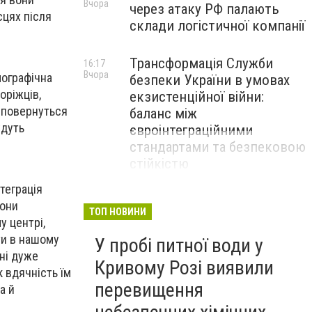
Вчора
через атаку РФ палають
сцях після
склади логістичної компанії
Трансформація Служби
16:17
Вчора
мографічна
безпеки України в умовах
оріжців,
екзистенційної війни:
и повернуться
баланс між
удуть
євроінтеграційними
стандартами та безпековою
стійкістю
теграція
вони
ТОП НОВИНИ
у центрі,
ти в нашому
У пробі питної води у
ані дуже
Кривому Розі виявили
к вдячність їм
перевищення
а й