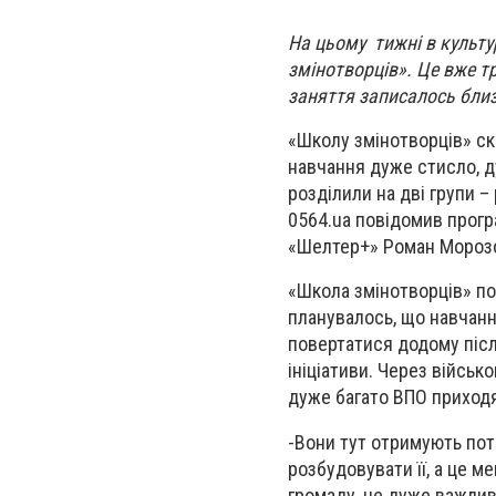
На цьому тижні в культ
змінотворців». Це вже т
заняття записалось близ
«Школу змінотворців» ск
навчання дуже стисло, д
розділили на дві групи –
0564.
ua
повідомив прогр
«Шелтер+» Роман Мороз
«Школа змінотворців» поч
планувалось, що навчанн
повертатися додому після
ініціативи. Через військо
дуже багато ВПО приходя
-
Вони тут отримують потр
розбудовувати її, а це м
громаду, це дуже важлив