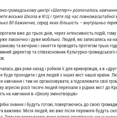
урно-громадському центрі «Шелтер+» розпочалось навчання
ретя восьма Школа в КгЦ і третя під час повномасштабної в
ько 80 бажаючих, серед яких більшість – внутрішньо пере
оротили вже до трьох днів, через інтенсивність подій, том
уже лаконічно і дуже мобільно. Людей, які записались на н
 ранкову та вечірню і заняття проводять протягом трьох год
амний директор та співзасновник Культурно-громадського 
ов.
алась два роки назад і робили її для криворіжців, а в «дру
я буде проходити і для людей з інших міст нашої країни. Л
 навчання і там не організовувати, а підсилювати свої гро
ву агресію росії тисячі людей переїхали з рідних міст до Кр
ть на навчання в «Школу змінотворців»
ібні знання і будуть готові, повертаючись до своєї громади
ега важливо. Місія людей, які вже після перемоги будуть ск
о. Тому ми покладаємо дуже великі сподівання, що ці знан