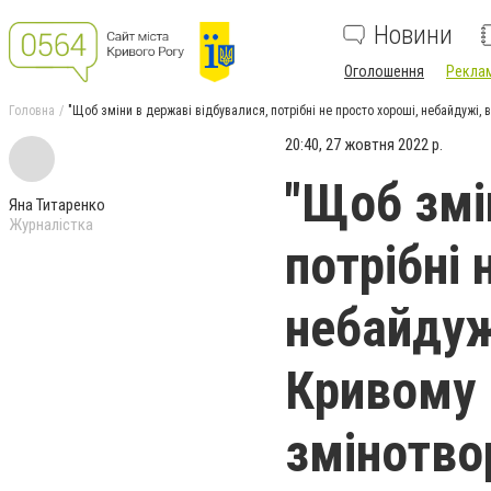
Новини
Оголошення
Реклам
Головна
"Щоб зміни в державі відбувалися, потрібні не просто хороші, небайдужі, 
20:40, 27 жовтня 2022 р.
"Щоб змі
Яна Титаренко
Журналістка
потрібні 
небайдужі
Кривому 
змінотво