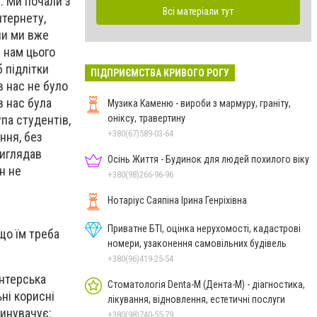
. Ми почали з
Всі матеріали тут
нтернету,
ли ми вже
 нам цього
 підлітки
ПІДПРИЄМСТВА КРИВОГО РОГУ
в нас не було
в нас була
Музика Каменю - вироби з мармуру, граніту,
оніксу, травертину
па студентів,
+380(67)589-03-64
ння, без
виглядав
Осінь Життя - Будинок для людей похилого віку
н не
+380(98)266-96-96
Нотаріус Саяпіна Ірина Генріхівна
Приватне БТІ, оцінка нерухомості, кадастрові
 що їм треба
номери, узаконення самовільних будівель
+380(96)419-25-54
онтерська
Стоматологія Denta-M (Дента-М) - діагностика,
ні корисні
лікування, відновлення, естетичні послуги
винувачує:
+380(98)740-55-79