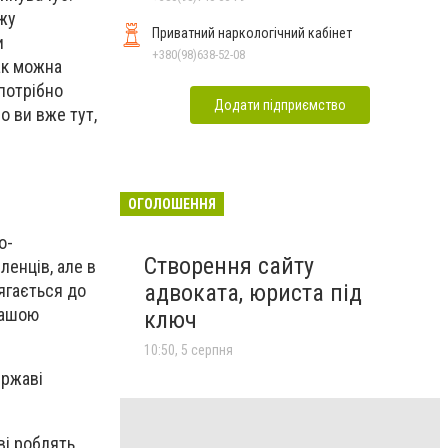
ожу
Приватний наркологічний кабінет
и
+380(98)638-52-08
ак можна
 потрібно
Додати підприємство
о ви вже тут,
ОГОЛОШЕННЯ
о-
Створення сайту
ленців, але в
адвоката, юриста під
ягається до
нашою
ключ
10:50, 5 серпня
ержаві
ві роблять