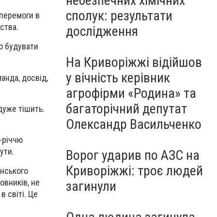
небезпечних хімічних
сполук: результати
 перемоги в
ства.
дослідження
о будувати
На Криворіжжі відійшов
у вічність керівник
анда, досвід,
агрофірми «Родина» та
багаторічний депутат
дуже тішить.
Олександр Васильченко
-річчю
ути.
Ворог ударив по АЗС на
Криворіжжі: троє людей
їнського
овників, не
загинули
в світі. Це