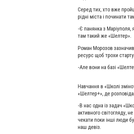
Серед тих, хто вже пройш
рідні міста і починати 
-
Є панянка з Маріуполя,
там такий же «Шелтер».
Роман Морозов зазначив,
ресурс щоб трохи старту
-
Але вони на базі «Шелте
Навчання в «Школі зміно
«Шелтер+», де розповідал
-
В нас одна із задач «Шк
активного світогляду, не
чекати поки інші люди буд
наш девіз.