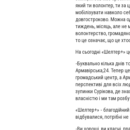
який ти волонтер, ти за 
мобілізувати навколо се
довгостроково. Можна од
тиждень, місяць, але не 
волонтерство, громадянс
то це означає, що це хтос
На сьогодні «Шелтер+» ц
-
Буквально кілька днів т
Армавірська,24. Тепер це
громадський центр, а Арм
перспективі для всіх лю
зупинки Сурікова, де зн
власністю і ми там розб
«Шелтер+» - благодійний
відбувалися, потрібні не
-
Ви хороші, ви класні, п