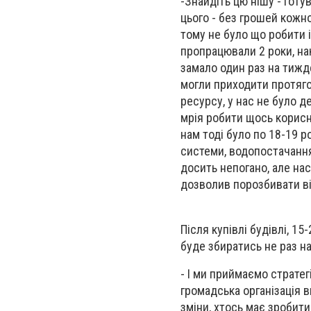
-
Знайдіть цю нішу - готув
цього - без грошей кожно
тому не було що робити і
пропрацювали 2 роки, на
замало один раз на тижд
могли приходити протягом
ресурсу, у нас не було д
мрія робити щось корисн
нам тоді було по 18-19 р
системи, водопостачання,
досить непогано, але нас
дозволив порозбивати ві
Після купівлі будівлі, 15
буде збиратись не раз на
- І ми приймаємо стратег
громадська організація 
зміни, хтось має зробит