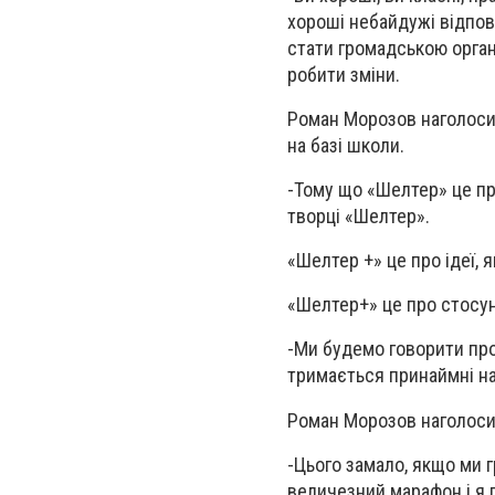
хороші небайдужі відпові
стати громадською органі
робити зміни.
Роман Морозов наголосив
на базі школи.
-
Тому що «Шелтер» це про
творці «Шелтер».
«Шелтер +» це про ідеї, 
«Шелтер+» це про стосун
-
Ми будемо говорити про
тримається принаймні на
Роман Морозов наголоси
-
Цього замало, якщо ми г
величезний марафон і я 