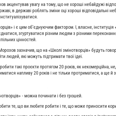
зов акцентував увагу на тому, що не хороші небайдужі відпо
жаві, в державі роблять зміни оці хороші відповідальні не
 інституалізуватися.
орців» і є цим об'єднуючим фактором. І, власне, інституція
днатися, згуртуватися різним людям з різними переконання
спільних цінностей.
Морозов зазначив, що на «Школі змінотворців» будуть гово
йти людей, які можуть підтримати твої ідеї.
робити такі проєкти протягом 20 років, як некомерційна, 
иматися напливу 20 років і не тільки протриматися, а ще й
отворців» - можна починати і без грошей.
робити те, що ви любите робити і те, що може приносити ко