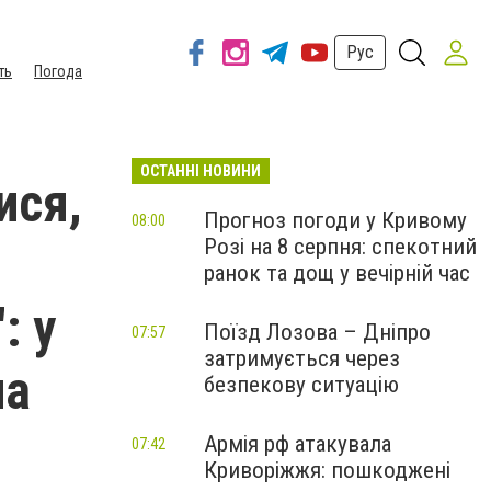
Рус
ть
Погода
ОСТАННІ НОВИНИ
ися,
Прогноз погоди у Кривому
08:00
Розі на 8 серпня: спекотний
ранок та дощ у вечірній час
: у
Поїзд Лозова – Дніпро
07:57
затримується через
ла
безпекову ситуацію
Армія рф атакувала
07:42
Криворіжжя: пошкоджені