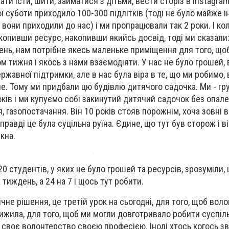
ати їсти, шити, займатися з дітьми, вести сторіз в
I
nstagram
ї суботи приходило 100-300 підлітків (тоді не було майже і
 вони приходили до нас) і ми пропрацювали так 2 роки. І ко
копивши ресурс, накопивши якийсь досвід, тоді ми сказали:
ень, нам потрібне якесь маленьке приміщення для того, щоб
 тижня і якось з нами взаємодіяти. У нас не було грошей, 
ержавної підтримки, але в нас була віра в те, що ми робимо, 
е. Тому ми придбали цю будівлю дитячого садочка. Ми - гру
оків і ми купуємо собі закинутий дитячий садочок без опале
 газопостачання. Він 10 років стояв порожнім, хоча зовні 
правді це була суцільна руїна. Єдине, що тут був сторож і ві
кна.
-20 студентів, у яких не було грошей та ресурсів, зрозуміли,
 тиждень, а 24 на 7 і щось тут робити.
ічне рішення, це третій урок на сьогодні, для того, щоб вол
вижила, для того, щоб ми могли довготривало робити суспіль
и своє волонтерство своєю професією. Іноді хтось когось з