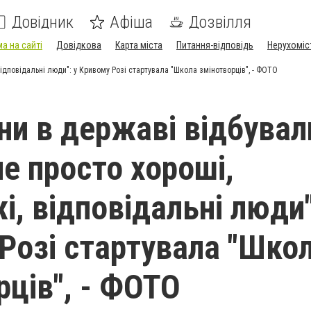
Довідник
Афіша
Дозвілля
а на сайті
Довідкова
Карта міста
Питання-відповідь
Нерухоміс
відповідальні люди": у Кривому Розі стартувала "Школа змінотворців", - ФОТО
ни в державі відбувал
не просто хороші,
, відповідальні люди"
Розі стартувала "Шко
рців", - ФОТО