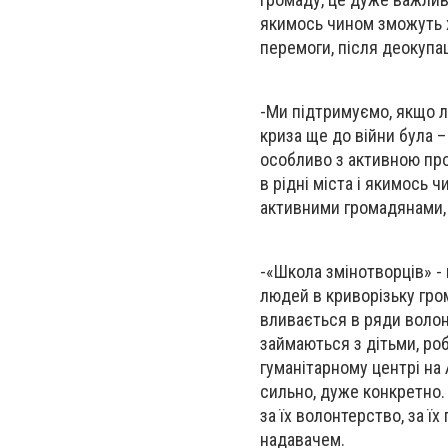
якимось чином зможуть х
перемоги, після деокупац
-
Ми підтримуємо, якщо л
криза ще до війни була –
особливо з активною про
в рідні міста і якимось 
активними громадянами,
-
«Школа змінотворців» - 
людей в криворізьку гром
вливається в ряди волон
займаються з дітьми, роб
гуманітарному центрі на 
сильно, дуже конкретно. 
за їх волонтерство, за їх
надавачем.