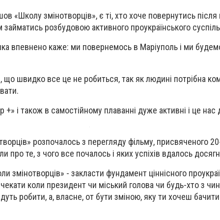
ов «Школу змінотворців», є ті, хто хоче повернутись після
там займатись розбудовою активного проукраїнського суспіль
 яка впевнено каже: ми повернемось в Маріуполь і ми будем
 що швидко все це не робиться, так як людині потрібна ком
вати.
р +» і також в самостійному плаванні дуже активні і це нас 
творців» розпочалось з перегляду фільму, присвяченого 20
и про те, з чого все почалось і яких успіхів вдалось досягн
оли змінотворців» - закласти фундамент ціннісного проукра
 чекати коли президент чи міський голова чи будь-хто з чин
уть робити, а, власне, от бути зміною, яку ти хочеш бачити 