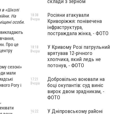
склади з зерном
 в «Школі
Росіяни атакували
18:38
ійни. На
Вчора
Криворіжжя: понівечена
міщені особи.
інфраструктура,
у викладають
постраждала жінка, - ФОТО
авчання,
ин. Про це
У Кривому Розі патрульний
18:18
центру
Вчора
врятував 12-річного
хлопчика, який ледь не
потонув, - ФОТО
гому сезоні»
юди мали
Добровільно воювали на
мадські
17:21
Вчора
боці окупантів: суд виніс
ивого Рогу і
вирок двом зрадникам, -
ФОТО
,
леювати
У Дніпровському районі
16:22
ня вони