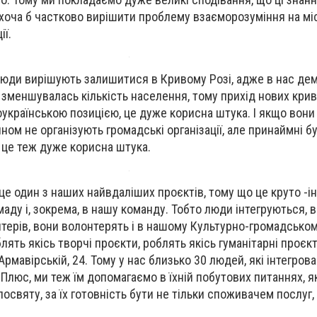
оча б частково вирішити проблему взаєморозуміння на мі
ії.
юди вирішують залишитися в Кривому Розі, адже в нас де
 зменшувалась кількість населення, тому прихід нових крив
українською позицією, це дуже корисна штука. І якщо вон
чином не організують громадські організації, але принаймні б
 це теж дуже корисна штука.
це один з наших найвдаліших проєктів, тому що це круто -ін
аду і, зокрема, в нашу команду. Тобто люди інтегруються, 
терів, вони волонтерять і в нашому Культурно-громадськом
лять якісь творчі проєкти, роблять якісь гуманітарні проєк
Армавірській, 24. Тому у нас близько 30 людей, які інтегров
Плюс, ми теж їм допомагаємо в їхній побутових питаннях, я
 посвяту, за їх готовність бути не тільки споживачем послуг, 