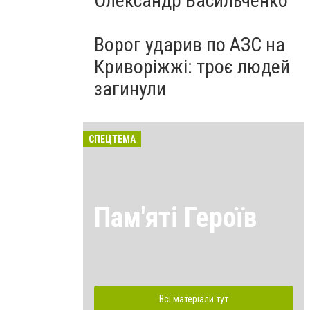
Олександр Васильченко
Ворог ударив по АЗС на
Криворіжжі: троє людей
загинули
СПЕЦТЕМА
Пам'яті Героїв
Всі матеріали тут