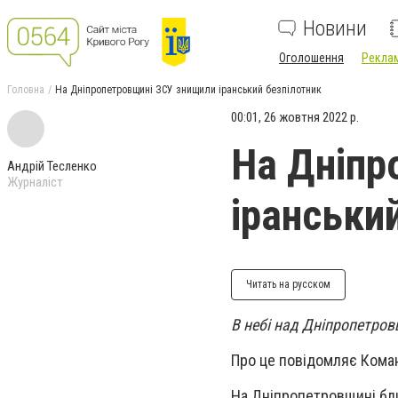
Новини
Оголошення
Реклам
Головна
На Дніпропетровщині ЗСУ знищили іранський безпілотник
00:01, 26 жовтня 2022 р.
На Дніпр
Андрій Тесленко
Журналіст
іранськи
Читать на русском
В небі над Дніпропетро
Про це повідомляє Кома
На Дніпропетровщині бли