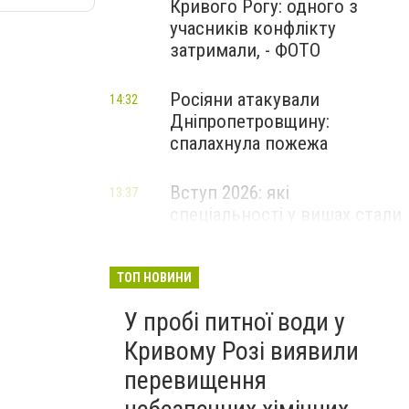
Кривого Рогу: одного з
учасників конфлікту
затримали, - ФОТО
Росіяни атакували
14:32
Дніпропетровщину:
спалахнула пожежа
Вступ 2026: які
13:37
спеціальності у вишах стали
найпопулярнішими за
кількістю поданих заяв
ТОП НОВИНИ
У пробі питної води у
Кривому Розі виявили
перевищення