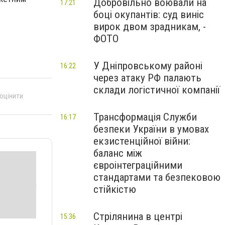
Добровільно воювали на
17:21
боці окупантів: суд виніс
вирок двом зрадникам, -
ФОТО
У Дніпровському районі
16:22
через атаку РФ палають
склади логістичної компанії
 оцінити
Трансформація Служби
16:17
безпеки України в умовах
екзистенційної війни:
баланс між
євроінтеграційними
стандартами та безпековою
стійкістю
Стрілянина в центрі
15:36