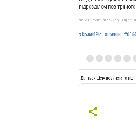
підрозділом повітряного
Якщо ви помітили помилку, виділіть нео
#КривийРіг
#новини
#0564
Діліться цією новиною та підп