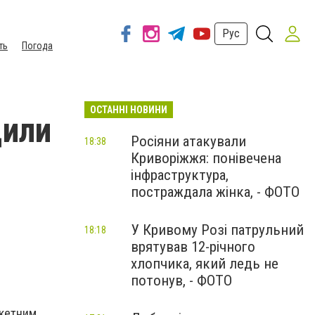
Рус
ть
Погода
ОСТАННІ НОВИНИ
щили
Росіяни атакували
18:38
Криворіжжя: понівечена
інфраструктура,
постраждала жінка, - ФОТО
У Кривому Розі патрульний
18:18
врятував 12-річного
хлопчика, який ледь не
потонув, - ФОТО
акетним