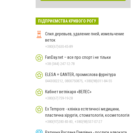
ПІДПРИЄМСТВА КРИВОГО РОГУ
Спил деревьев, удаление пней, измельчение
веток
+380(67)630-45-89
FanDay.net – все про спорт і не тільки
+38 (044) 247-12-78
ELESA + GANTER, промислова фурнітура
0443002212, 0800750875, +380(98)011-84-55
Кабінет ветлікаря «ВЕЛЕС»
+380(67)759-19-28
Ex Tempore - клініка естетичної медицини,
пластична хірургія, стоматологія, косметологія
+380(97)283-83-83, +380(98)537-07-27
Ратушна Руслана Павлівна - послуги адвоката