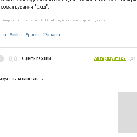
 командування "Схід".
бхідний текст і натисніть Ctrl + Enter, щоб повідомити про це редакцію
.ua
#війна
#росія
#Україна
0,0
Оцініть першим
Авторизуйтесь
, щоб
исуйтесь на наші канали