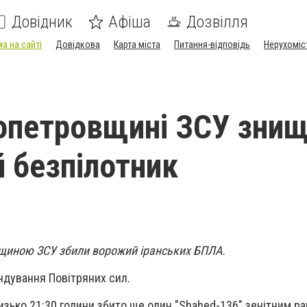
Довідник
Афіша
Дозвілля
а на сайті
Довідкова
Карта міста
Питання-відповідь
Нерухоміс
опетровщині ЗСУ зни
й безпілотник
вщиною ЗСУ збили ворожий іранських БПЛА.
ндування Повітряних сил.
зько 21:30 години збито ще один "Shahed-136" зенітним р