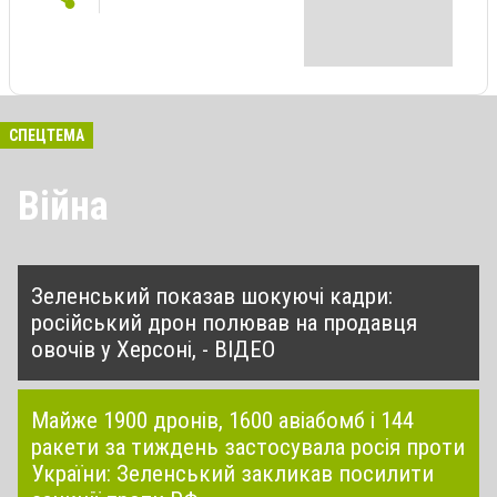
СПЕЦТЕМА
Війна
Зеленський показав шокуючі кадри:
російський дрон полював на продавця
овочів у Херсоні, - ВІДЕО
Майже 1900 дронів, 1600 авіабомб і 144
ракети за тиждень застосувала росія проти
України: Зеленський закликав посилити