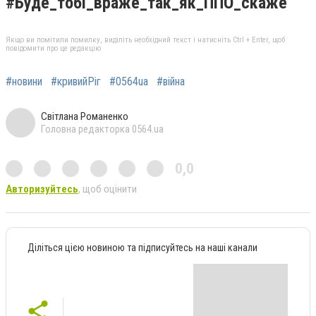
#Буде_тобі_враже_так_як_ППО_скаже
Якщо ви помітили помилку, виділіть необхідний текст і натисніть Ctrl + Enter, щоб
повідомити про це редакцію
#новини
#кривийРіг
#0564ua
#війна
Світлана Романенко
Головна редакторка 0564.ua
0,0
Авторизуйтесь
, щоб оцінити
Діліться цією новиною та підписуйтесь на наші канали