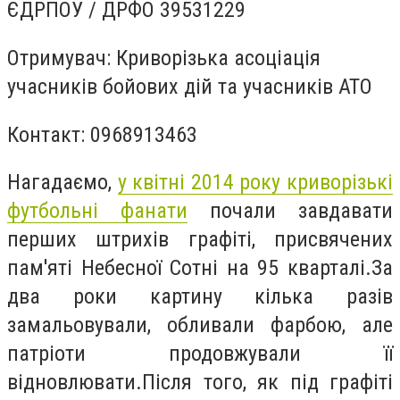
ЄДРПОУ / ДРФО 39531229
Отримувач: Криворізька асоціація
учасників бойових дій та учасників АТО
Контакт: 0968913463
Нагадаємо,
у квітні 2014 року криворізькі
футбольні фанати
почали завдавати
перших штрихів графіті, присвячених
пам'яті Небесної Сотні на 95 кварталі.
За
два роки картину кілька разів
замальовували, обливали фарбою, але
патріоти продовжували її
відновлювати.
Після того, як під графіті