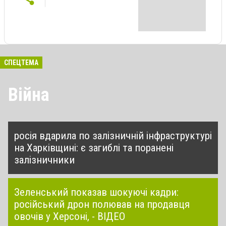
СПЕЦТЕМА
Війна
росія вдарила по залізничній інфраструктурі
на Харківщині: є загиблі та поранені
залізничники
Зеленський показав шокуючі кадри:
російський дрон полював на продавця
овочів у Херсоні, - ВІДЕО