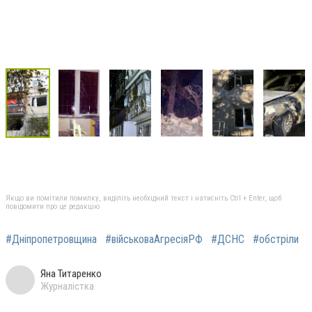
Якщо ви помітили помилку, виділіть необхідний текст і натисніть Ctrl + Enter, щоб
повідомити про це редакцію
#Дніпропетровщина
#військоваАгресіяРФ
#ДСНС
#обстріли
Яна Титаренко
Журналістка