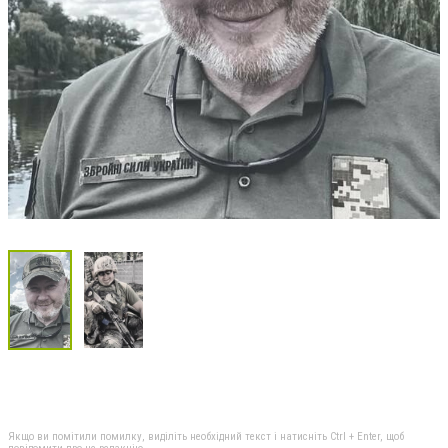
Якщо ви помітили помилку, виділіть необхідний текст і натисніть Ctrl + Enter, щоб