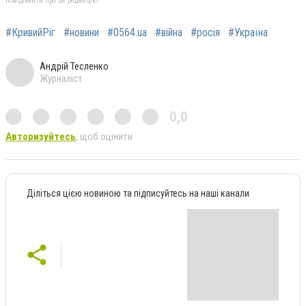
повідомити про це редакцію
#КривийРіг
#новини
#0564.ua
#війна
#росія
#Україна
Андрій Тесленко
Журналіст
0,0
Авторизуйтесь
, щоб оцінити
Діліться цією новиною та підписуйтесь на наші канали